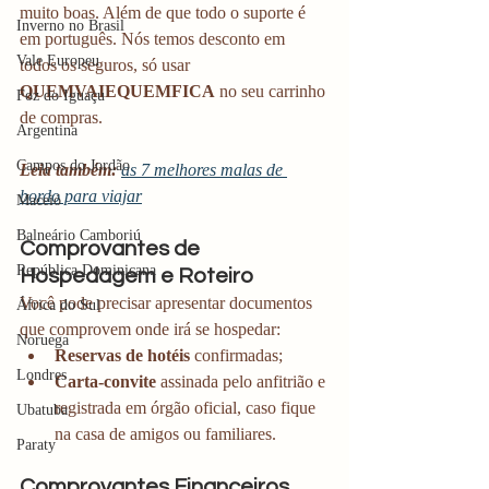
muito boas. Além de que todo o suporte é 
Inverno no Brasil
em português. Nós temos desconto em 
Vale Europeu
todos os seguros, só usar 
QUEMVAIEQUEMFICA
 no seu carrinho 
Foz do Iguaçu
de compras. 
Argentina
Campos do Jordão
Leia também:
as 7 melhores malas de 
bordo para viajar
Maceió
Balneário Camboriú
Comprovantes de 
República Dominicana
Hospedagem e Roteiro
Você pode precisar apresentar documentos 
África do Sul
que comprovem onde irá se hospedar:
Noruega
Reservas de hotéis
 confirmadas;
Londres
Carta-convite
 assinada pelo anfitrião e 
registrada em órgão oficial, caso fique 
Ubatuba
na casa de amigos ou familiares.
Paraty
Comprovantes Financeiros