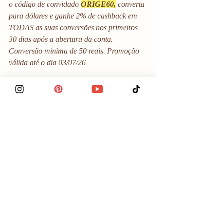
o código de convidado 
ORIGE60,
 converta 
para dólares e ganhe 2% de cashback em 
TODAS as suas conversões nos primeiros 
30 dias após a abertura da conta. 
Conversão mínima de 50 reais. Promoção 
válida até o dia 03/07/26
Depois desse período, o código de 
convidado válido é o 
JULIAEUROTRIP
, 
que dá 2% de cashback na primeira 
operação de câmbio em até 15 dias 
limitado a 40 dólares.
Saiba tudo sobre a conta da Nomad aqui
Espanha