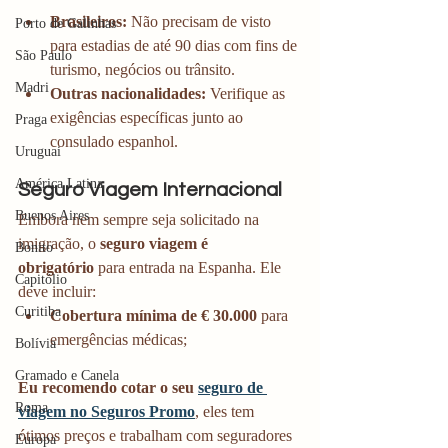
Brasileiros:
 Não precisam de visto 
Porto de Galinhas
para estadias de até 90 dias com fins de 
São Paulo
turismo, negócios ou trânsito.
Madri
Outras nacionalidades:
 Verifique as 
exigências específicas junto ao 
Praga
consulado espanhol.
Uruguai
América Latina
Seguro Viagem Internacional
Buenos Aires
Embora nem sempre seja solicitado na 
imigração, o 
seguro viagem é 
Bonito
obrigatório
 para entrada na Espanha. Ele 
Capitólio
deve incluir:
Curitiba
Cobertura mínima de € 30.000
 para 
emergências médicas;
Bolívia
Gramado e Canela
Eu recomendo cotar o seu 
seguro de 
Roma
viagem no Seguros Promo
, eles tem 
ótimos preços e trabalham com seguradores 
Europa