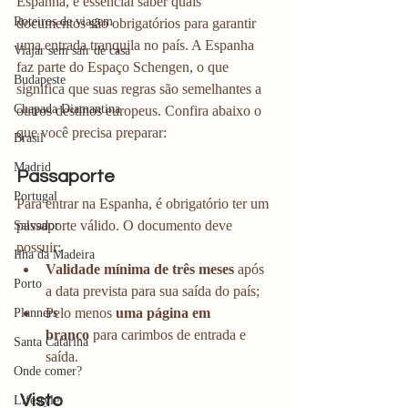
Espanha, é essencial saber quais 
Roteiros de viagem
documentos são obrigatórios para garantir 
uma entrada tranquila no país. A Espanha 
Viajar sem sair de casa
faz parte do Espaço Schengen, o que 
Budapeste
significa que suas regras são semelhantes a 
Chapada Diamantina
outros destinos europeus. Confira abaixo o 
que você precisa preparar:
Brasil
Madrid
Passaporte
Portugal
Para entrar na Espanha, é obrigatório ter um 
passaporte válido. O documento deve 
Salvador
possuir:
Ilha da Madeira
Validade mínima de três meses
 após 
Porto
a data prevista para sua saída do país;
Pelo menos 
uma página em 
Planners
branco
 para carimbos de entrada e 
Santa Catarina
saída.
Onde comer?
Visto
Lifestyle