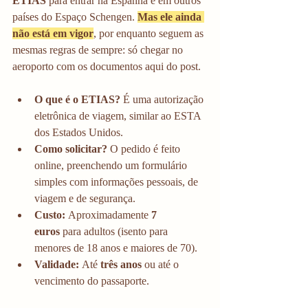
ETIAS
 para entrar na Espanha e em outros 
países do Espaço Schengen. 
Mas ele ainda 
não está em vigor
, por enquanto seguem as 
mesmas regras de sempre: só chegar no 
aeroporto com os documentos aqui do post. 
O que é o ETIAS?
 É uma autorização 
eletrônica de viagem, similar ao ESTA 
dos Estados Unidos.
Como solicitar?
 O pedido é feito 
online, preenchendo um formulário 
simples com informações pessoais, de 
viagem e de segurança.
Custo:
 Aproximadamente 
7 
euros
 para adultos (isento para 
menores de 18 anos e maiores de 70).
Validade:
 Até 
três anos
 ou até o 
vencimento do passaporte.