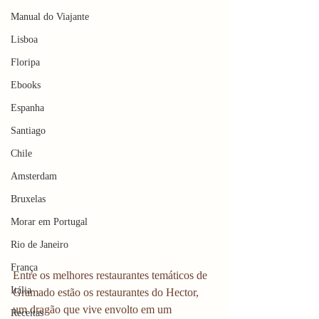
Manual do Viajante
Lisboa
Floripa
Ebooks
Espanha
Santiago
Chile
Amsterdam
Bruxelas
Morar em Portugal
Rio de Janeiro
França
Entre os melhores restaurantes temáticos de 
Itália
Gramado estão os restaurantes do Hector, 
um dragão que vive envolto em um 
Receitas