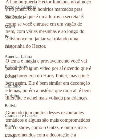
A hamburgueria Hector funciona no almoço 
Porto de Galinhas
e no jantar, com horários marcados pras 
viagens, já que é uma ferrovia secreta! É 
São Paulo
como se você entrasse em um vagão de 
Madri
trem, com várias mesinhas e ao longo do 
Praga
seu almoço ou jantar vai rolando uma 
historinha do Hector. 
Uruguai
América Latina
O tema é magia e provavelmente você vai 
Buenos Aires
passar por algum vídeo por aí dizendo que é 
a hamburgueria do Harry Potter, mas não é 
Bonito
bem assim. Ele é bem similar em decoração 
Capitólio
e temas, porém a história que roda ali é bem 
Curitiba
diferente e achei mais voltada pra crianças.
Bolívia
Gramado tem muitos desses restaurantes 
Gramado e Canela
temáticos e alguns são mais comprometidos 
Roma
com o show, como o Gatzz, e outros mais 
comprometidos com a decoração e a 
Europa