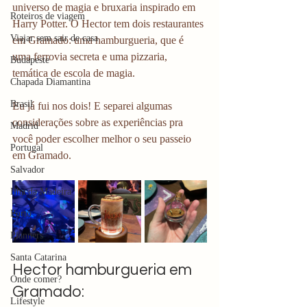
universo de magia e bruxaria inspirado em 
Roteiros de viagem
Harry Potter. O Hector tem dois restaurantes 
Viajar sem sair de casa
em Gramado: uma hamburgueria, que é 
uma ferrovia secreta e uma pizzaria, 
Budapeste
temática de escola de magia.
Chapada Diamantina
Brasil
Eu já fui nos dois! E separei algumas 
considerações sobre as experiências pra 
Madrid
você poder escolher melhor o seu passeio 
Portugal
em Gramado.
Salvador
Ilha da Madeira
Porto
Planners
Santa Catarina
Hector hamburgueria em 
Onde comer?
Gramado:
Lifestyle