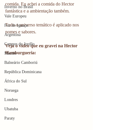
comida. Eu achei a comida do Hector 
Inverno no Brasil
fantástica e a ambientação também.
Vale Europeu
Todo o universo temático é aplicado nos 
Foz do Iguaçu
nomes e sabores. 
Argentina
Campos do Jordão
Veja o vídeo que eu gravei na Hector 
Hamburgueria:
Maceió
Balneário Camboriú
República Dominicana
África do Sul
Noruega
Londres
Ubatuba
Paraty