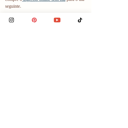
seguinte. 
Horários de funcionamento:
Segunda à Sábado
: 10h às 20h
Domingos e feriados:
 10h às 19h
O museu fecha apenas nos dias 01/01, 
01/03 e 25/12.
E funciona com horas limitadas nos dias 
06/01, 24/12 e 31/12: 10h às 14h
Dica extra:
O museu é bem grande e os seguranças são 
bem firmes em fechar no horário. Vá cedo 
para conseguir curtir bem o museu e não ser 
apressado para sair. 
Quer mais dicas de Madri? Veja o meu 