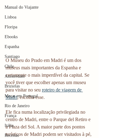
Manual do Viajante
Lisboa
Floripa
Ebooks
Espanha
Santiago
O Museu do Prado em Madri é um dos 
Chile
museus mais importantes da Espanha e 
certamente o mais imperdível da capital. Se 
Amsterdam
você tiver que escolher apenas um museu 
Bruxelas
para visitar no seu 
roteiro de viagem de 
Morar em Portugal
Madri
, escolha esse.
Rio de Janeiro
Ele fica numa localização privilegiada no 
França
centro de Madri, entre o Parque del Retiro e 
Itália
a Plaza del Sol. A maior parte dos pontos 
turísticos de Madri podem ser visitados à pé, 
Receitas