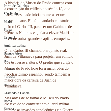
A história do Museu do Prado começa com 
Porto de Galinhas
a construção do edifício no século 18, que 
São Paulo
não foi destinado inicialmente a ser um 
museu de arte. Ele foi mandado construir 
Madri
pelo rei Carlos III, para ser um Gabinete de 
Praga
Ciências Naturais e ajudar a elevar Madri ao 
Uruguai
nível de outras grandes capitais europeias.
América Latina
O rei Carlos III chamou o arquiteto real, 
Buenos Aires
Juan de Villanueva para projetar um edifício 
Bonito
que estivesse à altura. O prédio que abriga o 
Museu do Prado hoje foi a maior obra do 
Capitólio
neoclassicismo espanhol, sendo também a 
Curitiba
maior obra da carreira de Juan de 
Bolívia
Villanueva.
Gramado e Canela
Mas antes de se tornar o Museu do Prado 
Roma
ele teve de se converter em quartel militar 
Europa
durante as invasões napoleônicas e a Guerra 