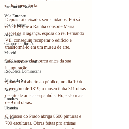
da Independência.
Inverno no Brasil
Vale Europeu
Depois foi deixado, sem cuidados. Foi só 
Foz do Iguaçu
em 1819 que a Rainha consorte Maria 
Isabel de Bragança, esposa do rei Fernando 
Argentina
VII, conseguiu recuperar o edifício e 
Campos do Jordão
transformá-lo em um museu de arte.
Maceió
Infelizmente ela morreu antes da sua 
Balneário Camboriú
inauguração.
República Dominicana
África do Sul
Quando foi aberto ao público, no dia 19 de 
novembro de 1819, o museu tinha 311 obras 
Noruega
de arte de artistas espanhóis. Hoje são mais 
Londres
de 9 mil obras.
Ubatuba
O Museu do Prado abriga 8600 pinturas e 
Paraty
700 esculturas. Obras feitas pro artistas 