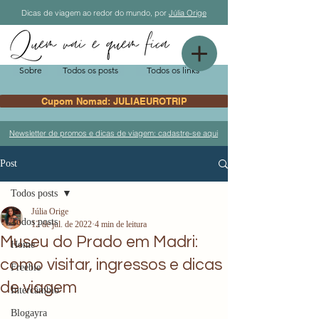
Dicas de viagem ao redor do mundo, por
Júlia Orige
Sobre
Todos os posts
Todos os links
Cupom Nomad: JULIAEUROTRIP
Newsletter de promos e dicas de viagem: cadastre-se aqui
Post
Todos posts
Júlia Orige
Todos posts
12 de jul. de 2022
4 min de leitura
Museu do Prado em Madri:
Home
como visitar, ingressos e dicas
Freebie
de viagem
Intercâmbio
Blogayra