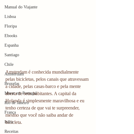
Manual do Viajante
Lisboa
Floripa
Ebooks
Espanha
Santiago
Chile
Amsterdam é conhecida mundialmente 
Amsterdam
pelas bicicletas, pelos canais que atravessam 
Bruxelas
a cidade, pelas casas-barco e pela mente 
Morar em Portugal
aberta de seus habitantes. A capital da 
Holanda é simplesmente maravilhosa e eu 
Rio de Janeiro
tenho certeza de que vai te surpreender, 
França
mesmo que você não saiba andar de 
Itália
bicicleta.
Receitas