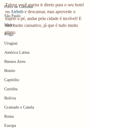
Talvez você queira ir direto para o seu hotel 
Porto de Galinhas
ou
 Airbnb
 e descansar, mas aproveite o 
São Paulo
trajeto a pé, andar pela cidade é incrível! E 
Madri
não muito cansativo, já que é tudo muito 
plano.
Praga
Uruguai
América Latina
Buenos Aires
Bonito
Capitólio
Curitiba
Bolívia
Gramado e Canela
Roma
Europa