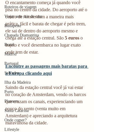
O encantamento começa já quando você 
Roteiros de viagem
pisa no centro da cidade. Do aeroporto até o 
Viajar sem sair de casa
centro de Amsterdam a maneira mais 
prática, fácil e barata de chegar é pelo trem, 
Budapeste
ele sai de dentro do aeroporto mesmo e 
Chapada Diamantina
chega até a estação central. São 
5 euros
 o 
Brasil
trajeto e você desembarca no lugar exato 
onde tem de estar.
Madrid
Portugal
Encontre as passagens mais baratas para 
Salvador
a Europa clicando aqui
Ilha da Madeira
Saindo da estação central você já vai estar 
Porto
no coração de Amsterdam, vendo os barcos 
Planners
que cruzam os canais, experienciando um 
pouco do vento (venta muito em 
Santa Catarina
Amsterdam) e apreciando a arquitetura 
Onde comer?
maravilhosa da cidade.
Lifestyle