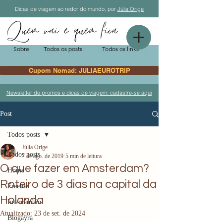
Dicas de viagem ao redor do mundo, por
Júlia Orige
Sobre
Todos os posts
Todos os links
Cupom Nomad: JULIAEUROTRIP
Newsletter de promos e dicas de viagem: cadastre-se aqui
Post
Todos posts
Júlia Orige
Todos posts
7 de ago. de 2019
5 min de leitura
O que fazer em Amsterdam?
Home
Roteiro de 3 dias na capital da
Freebie
Holanda
Intercâmbio
Atualizado:
23 de set. de 2024
Blogayra