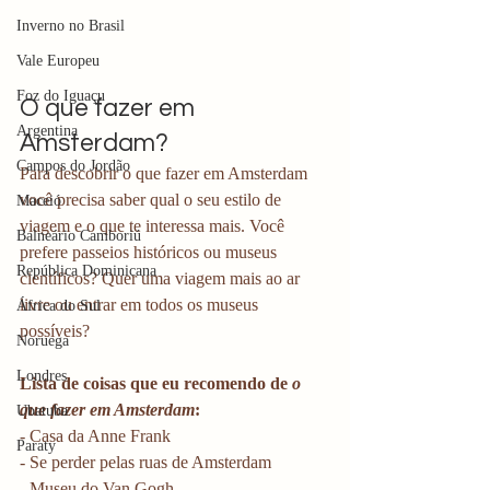
Inverno no Brasil
Vale Europeu
Foz do Iguaçu
O que fazer em 
Argentina
Amsterdam?
Campos do Jordão
Para descobrir o que fazer em Amsterdam 
você precisa saber qual o seu estilo de 
Maceió
viagem e o que te interessa mais. Você 
Balneário Camboriú
prefere passeios históricos ou museus 
República Dominicana
científicos? Quer uma viagem mais ao ar 
livre ou entrar em todos os museus 
África do Sul
possíveis?
Noruega
Londres
Lista de coisas que eu recomendo de 
o 
que fazer em Amsterdam
:
Ubatuba
- Casa da Anne Frank
Paraty
- Se perder pelas ruas de Amsterdam
- Museu do Van Gogh