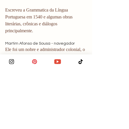
Escreveu a Grammatica da Língua 
Portuguesa em 1540 e algumas obras 
literárias, crônicas e diálogos 
principalmente. 
Martim Afonso de Sousa - navegador
Ele foi um nobre e administrador colonial, o 
primeiro donatário da Capitania de São 
Vicente, no Brasil. E também governador da 
Índia por 3 anos.
Bartolomeu Dias - navegador
Bartolomeu Dias foi o primeiro navegador 
português a  passar o Cabo da Boa 
Esperança, no extremo sul da África.  
Esteve também na expedição de Pedro 
Álvares Cabral em 1500.