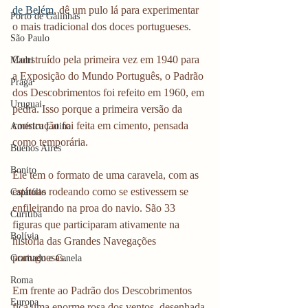
de Belém
, dê um pulo lá para experimentar 
Porto de Galinhas
o mais tradicional dos doces portugueses. 
São Paulo
Construído pela primeira vez em 1940 para 
Madri
a Exposição do Mundo Português, o Padrão 
Praga
dos Descobrimentos foi refeito em 1960, em 
Uruguai
pedra. Isso porque a primeira versão da 
construção foi feita em cimento, pensada 
América Latina
como temporária.
Buenos Aires
Bonito
Ele tem o formato de uma caravela, com as 
estátuas rodeando como se estivessem se 
Capitólio
enfileirando na proa do navio. São 33 
Curitiba
figuras que participaram ativamente na 
Bolívia
história das Grandes Navegações 
portuguesas.
Gramado e Canela
Roma
Em frente ao Padrão dos Descobrimentos 
Europa
fica uma enorme rosa dos ventos, desenhada 