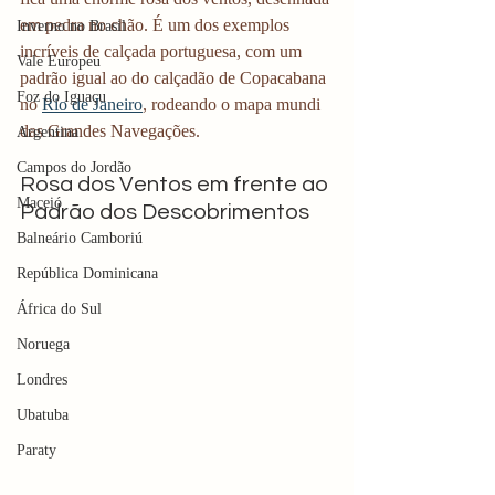
em pedra no chão. É um dos exemplos 
Inverno no Brasil
incríveis de calçada portuguesa, com um 
Vale Europeu
padrão igual ao do calçadão de Copacabana 
Foz do Iguaçu
no 
Rio de Janeiro
, rodeando o mapa mundi 
das Grandes Navegações.
Argentina
Campos do Jordão
Rosa dos Ventos em frente ao 
Maceió
Padrão dos Descobrimentos
Balneário Camboriú
República Dominicana
África do Sul
Noruega
Londres
Ubatuba
Paraty