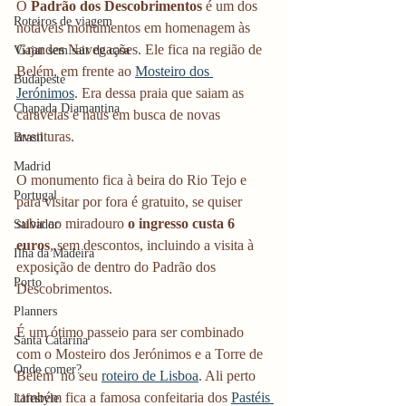
O 
Padrão dos Descobrimentos
 é um dos 
Roteiros de viagem
notáveis monumentos em homenagem às 
Grandes Navegações. Ele fica na região de 
Viajar sem sair de casa
Belém, em frente ao 
Mosteiro dos 
Budapeste
Jerónimos
. Era dessa praia que saiam as 
Chapada Diamantina
caravelas e naus em busca de novas 
aventuras.
Brasil
Madrid
O monumento fica à beira do Rio Tejo e 
Portugal
para visitar por fora é gratuito, se quiser 
subir ao miradouro
 o ingresso custa 6 
Salvador
euros
, sem descontos, incluindo a visita à 
Ilha da Madeira
exposição de dentro do Padrão dos 
Porto
Descobrimentos.
Planners
É um ótimo passeio para ser combinado 
Santa Catarina
com o Mosteiro dos Jerónimos e a Torre de 
Onde comer?
Belém  no seu 
roteiro de Lisboa
. Ali perto 
também fica a famosa confeitaria dos 
Pastéis 
Lifestyle