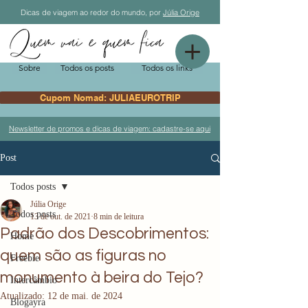
Dicas de viagem ao redor do mundo, por
Júlia Orige
Sobre
Todos os posts
Todos os links
Cupom Nomad: JULIAEUROTRIP
Newsletter de promos e dicas de viagem: cadastre-se aqui
Post
Todos posts
Júlia Orige
Todos posts
13 de out. de 2021
8 min de leitura
Padrão dos Descobrimentos:
Home
quem são as figuras no
Freebie
monumento à beira do Tejo?
Intercâmbio
Atualizado:
12 de mai. de 2024
Blogayra