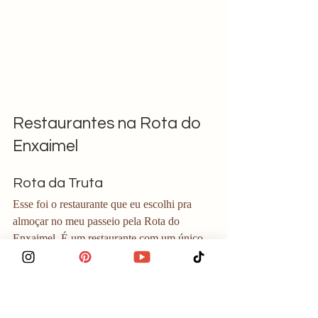
Restaurantes na Rota do 
Enxaimel
Rota da Truta
Esse foi o restaurante que eu escolhi pra 
almoçar no meu passeio pela Rota do 
Enxaimel. É um restaurante com um único 
prato no cardápio: uma sequência de trutas. 
São filés de peixe com "coberturas" e você 
pode repetir à vontade.