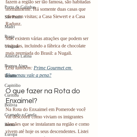
fazem a região ser tão famosa, são habitadas 
Porto de Galinhas
normalmente. Há somente duas casas que 
oferecem visitas; a Casa Siewert e a Casa 
São Paulo
Radunz. 
Madri
Praga
Mas existem várias atrações que podem ser 
visitadas, incluindo a fábrica de chocolate 
Uruguai
mais premiada do Brasil: a Nugali.
América Latina
Buenos Aires
Leia também: 
Prime Gourmet em 
Blumenau vale a pena?
Bonito
Capitólio
O que fazer na Rota do 
Curitiba
Enxaimel?
Bolívia
Na Rota do Enxaimel em Pomerode você 
Gramado e Canela
vai descobrir como viviam os imigrantes 
alemães que se instalaram na região e como 
Roma
vivem até hoje os seus descendentes. Listei 
Europa