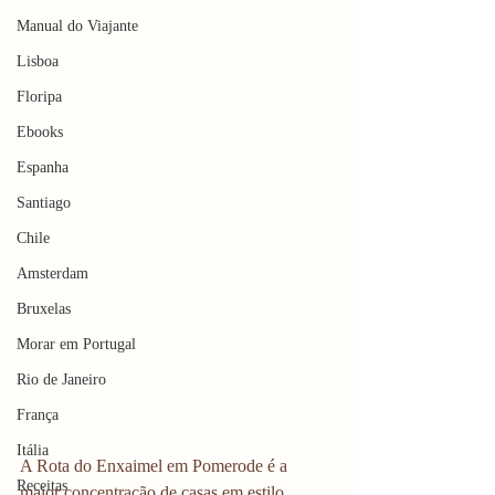
Manual do Viajante
Lisboa
Floripa
Ebooks
Espanha
Santiago
Chile
Amsterdam
Bruxelas
Morar em Portugal
Rio de Janeiro
França
Itália
A Rota do Enxaimel em Pomerode é a 
Receitas
maior concentração de casas em estilo 