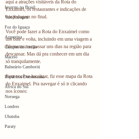
aqui a atrações visitáveis da Rota do 
Inverno no Brasil
Enxaimel, os restaurantes e indicações de 
hospedagem no final. 
Vale Europeu
Foz do Iguaçu
Você pode fazer a Rota do Enxaimel como 
Argentina
um bate e volta, incluindo em uma viagem a 
Blumenau ou passar uns dias na região para 
Campos do Jordão
descansar. Mas dá pra conhecer em um dia 
Maceió
só tranquilamente. 
Balneário Camboriú
Para você se localizar, fiz esse mapa da Rota 
República Dominicana
do Enxaimel. Pra navegar é só ir clicando 
África do Sul
nos ícones:
Noruega
Londres
Ubatuba
Paraty