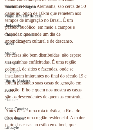
enxaimel fora da Alemanha, são cerca de 50 
Roteiros de viagem
casas ao longo de 16km que remetem aos 
Viajar sem sair de casa
tempos de imigração no Brasil. É um 
Budapeste
passeio bucólico, em meio a campos e 
fazendas, que rende um dia de 
Chapada Diamantina
aprendizagem cultural e de descanso.
Brasil
Madrid
As casas são bem distribuídas, não espere 
ver casinhas enfileiradas. É uma região 
Portugal
colonial, de sitios e fazendas, onde se 
Salvador
instalaram imigrantes no final do século 19 e 
Ilha da Madeira
foram passando suas casas de geração em 
geração. E hoje quem nos mostra as casas 
Porto
são os descendentes de quem as construiu.
Planners
Santa Catarina
Antes de ser uma rota turística, a Rota do 
Enxaimel é uma região residencial. A maior 
Onde comer?
parte das casas no estilo enxaimel, que 
Lifestyle