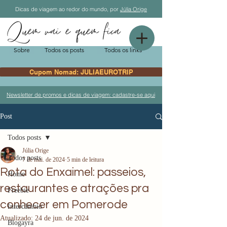
Dicas de viagem ao redor do mundo, por
Júlia Orige
Sobre
Todos os posts
Todos os links
Cupom Nomad: JULIAEUROTRIP
Newsletter de promos e dicas de viagem: cadastre-se aqui
Post
Todos posts
Júlia Orige
Todos posts
7 de mai. de 2024
5 min de leitura
Rota do Enxaimel: passeios,
Home
restaurantes e atrações pra
Freebie
conhecer em Pomerode
Intercâmbio
Atualizado:
24 de jun. de 2024
Blogayra