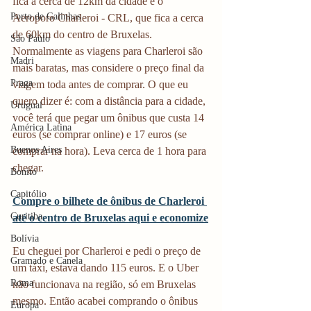
fica a cerca de 12km da cidade e o  
Porto de Galinhas
Aeroporo Charleroi - CRL, que fica a cerca 
de 60km do centro de Bruxelas. 
São Paulo
Normalmente as viagens para Charleroi são 
Madri
mais baratas, mas considere o preço final da 
Praga
viagem toda antes de comprar. O que eu 
quero dizer é: com a distância para a cidade, 
Uruguai
você terá que pegar um ônibus que custa 14 
América Latina
euros (se comprar online) e 17 euros (se 
Buenos Aires
comprar na hora). Leva cerca de 1 hora para 
chegar.
Bonito
Capitólio
Compre o bilhete de ônibus de Charleroi 
Curitiba
até o centro de Bruxelas aqui e economize
Bolívia
Eu cheguei por Charleroi e pedi o preço de 
Gramado e Canela
um táxi, estava dando 115 euros. E o Uber 
Roma
não funcionava na região, só em Bruxelas 
mesmo. Então acabei comprando o ônibus 
Europa