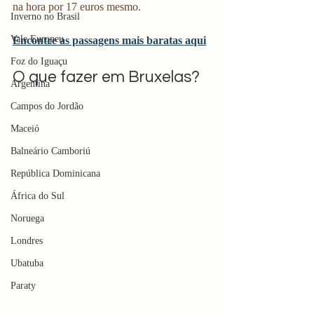
na hora por 17 euros mesmo. 
Inverno no Brasil
Vale Europeu
Encontre as passagens mais baratas aqui
Foz do Iguaçu
O que fazer em Bruxelas?
Argentina
Campos do Jordão
Maceió
Balneário Camboriú
República Dominicana
África do Sul
Noruega
Londres
Ubatuba
Paraty