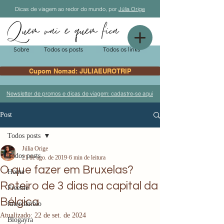
Dicas de viagem ao redor do mundo, por
Júlia Orige
Sobre
Todos os posts
Todos os links
Cupom Nomad: JULIAEUROTRIP
Newsletter de promos e dicas de viagem: cadastre-se aqui
Post
Todos posts
Júlia Orige
Todos posts
21 de ago. de 2019
6 min de leitura
O que fazer em Bruxelas?
Home
Roteiro de 3 dias na capital da
Freebie
Bélgica
Intercâmbio
Atualizado:
22 de set. de 2024
Blogayra