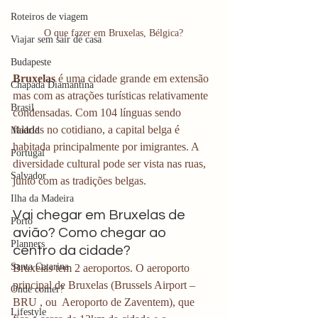
Roteiros de viagem
O que fazer em Bruxelas, Bélgica?
Viajar sem sair de casa
Budapeste
Bruxelas 
é uma cidade grande em extensão 
Chapada Diamantina
mas com as atrações turísticas relativamente 
Brasil
condensadas. Com 104 línguas sendo 
faladas no cotidiano, a capital belga é 
Madrid
habitada principalmente por imigrantes. A 
Portugal
diversidade cultural pode ser vista nas ruas, 
Salvador
junto com as tradições belgas. 
Ilha da Madeira
Vai chegar em Bruxelas de 
Porto
avião? Como chegar ao 
Planners
centro da cidade?
Santa Catarina
Bruxelas tem 2 aeroportos. O aeroporto 
principal de Bruxelas (Brussels Airport – 
Onde comer?
BRU , ou  Aeroporto de Zaventem), que 
Lifestyle