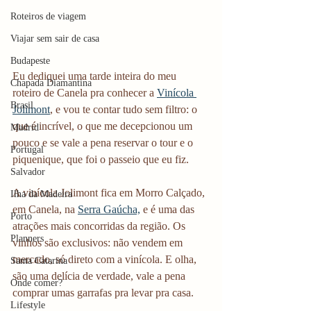
Roteiros de viagem
Viajar sem sair de casa
Budapeste
Eu dediquei uma tarde inteira do meu 
Chapada Diamantina
roteiro de Canela pra conhecer a 
Vinícola 
Brasil
Jolimont
, e vou te contar tudo sem filtro: o 
que é incrível, o que me decepcionou um 
Madrid
pouco e se vale a pena reservar o tour e o 
Portugal
piquenique, que foi o passeio que eu fiz. 
Salvador
A vinícola Jolimont fica em Morro Calçado, 
Ilha da Madeira
em Canela, na 
Serra Gaúcha,
 e é uma das 
Porto
atrações mais concorridas da região. Os 
Planners
vinhos são exclusivos: não vendem em 
mercado, só direto com a vinícola. E olha, 
Santa Catarina
são uma delícia de verdade, vale a pena 
Onde comer?
comprar umas garrafas pra levar pra casa. 
Lifestyle