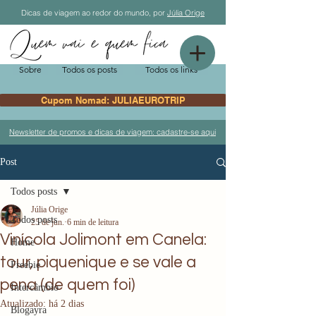
Dicas de viagem ao redor do mundo, por
Júlia Orige
Sobre
Todos os posts
Todos os links
Cupom Nomad: JULIAEUROTRIP
Newsletter de promos e dicas de viagem: cadastre-se aqui
Post
Todos posts
Júlia Orige
Todos posts
25 de jun.
6 min de leitura
Vinícola Jolimont em Canela:
Home
tour, piquenique e se vale a
Freebie
pena (de quem foi)
Intercâmbio
Atualizado:
há 2 dias
Blogayra