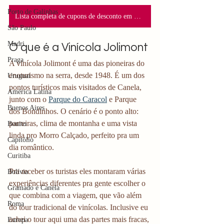
Porto de Galinhas
Lista completa de cupons de desconto em Gramado
São Paulo
Madri
O que é a Vinícola Jolimont
Praga
A vinícola Jolimont é uma das pioneiras do 
enoturismo na serra, desde 1948. É um dos 
Uruguai
pontos turísticos mais visitados de Canela, 
América Latina
junto com o 
Parque do Caracol
 e Parque 
Buenos Aires
dos Bondinhos. O cenário é o ponto alto: 
parreiras, clima de montanha e uma vista 
Bonito
linda pro Morro Calçado, perfeito pra um 
Capitólio
dia romântico. 
Curitiba
Pra receber os turistas eles montaram várias 
Bolívia
experiências diferentes pra gente escolher o 
Gramado e Canela
que combina com a viagem, que vão além 
Roma
do tour tradicional de vinícolas. Inclusive eu 
achei o tour aqui uma das partes mais fracas, 
Europa