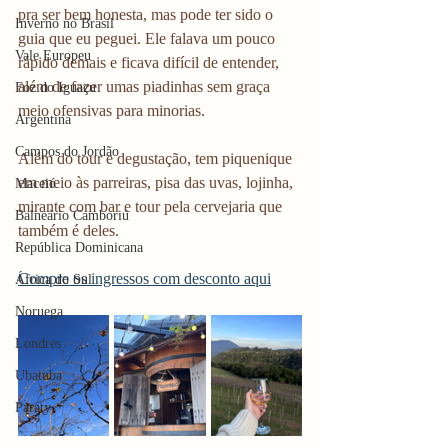
pra ser bem honesta, mas pode ter sido o 
Inverno no Brasil
guia que eu peguei. Ele falava um pouco 
Vale Europeu
rápido demais e ficava difícil de entender, 
além de fazer umas piadinhas sem graça 
Foz do Iguaçu
meio ofensivas para minorias. 
Argentina
Campos do Jordão
Além do tour e degustação, tem piquenique 
em meio às parreiras, pisa das uvas, lojinha, 
Maceió
mirante com bar e tour pela cervejaria que 
Balneário Camboriú
também é deles. 
República Dominicana
Compre os ingressos com desconto aqui
África do Sul
Noruega
Londres
Ubatuba
Paraty