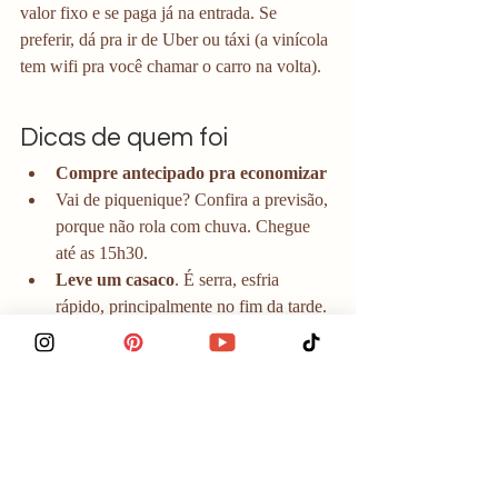
valor fixo e se paga já na entrada. Se 
preferir, dá pra ir de Uber ou táxi (a vinícola 
tem wifi pra você chamar o carro na volta). 
Dicas de quem foi
Compre antecipado pra economizar 
Vai de piquenique? Confira a previsão, 
porque não rola com chuva. Chegue 
até as 15h30.
Leve um casaco
. É serra, esfria 
rápido, principalmente no fim da tarde.
Aproveite que está na serra e encaixe 
outras paradas no roteiro de Gramado e 
Canela.
Onde reservar com 
desconto