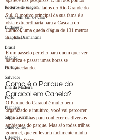
aparece nas pesquisas. É um dos pontos 
turísticos mais visitados do Rio Grande do 
Roteiros de viagem
Sul. O motivo principal da sua fama é a 
Viajar sem sair de casa
vista extraordinária para a Cascata do 
Budapeste
Caracol, uma queda d'água de 131 metros 
de altura.
Chapada Diamantina
Brasil
É um passeio perfeito para quem quer ver 
Madrid
natureza e passar umas horas se 
desconectando.
Portugal
Salvador
Como é o Parque do 
Ilha da Madeira
Caracol em Canela?
Porto
O Parque do Caracol é muito bem 
Planners
organizado e intuitivo, você vai percorrer 
algumas trilhas para conhecer os diversos 
Santa Catarina
ambientes do parque. Mas são todas trilhas 
Onde comer?
gourmet, que eu levaria facilmente minha 
Lifestyle