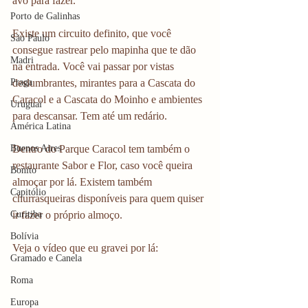
avó para fazer. 
Porto de Galinhas
Existe um circuito definito, que você 
São Paulo
consegue rastrear pelo mapinha que te dão 
Madri
na entrada. Você vai passar por vistas 
deslumbrantes, mirantes para a Cascata do 
Praga
Caracol e a Cascata do Moinho e ambientes 
Uruguai
para descansar. Tem até um redário. 
América Latina
Dentro do Parque Caracol tem também o 
Buenos Aires
restaurante Sabor e Flor, caso você queira 
Bonito
almoçar por lá. Existem também 
Capitólio
churrasqueiras disponíveis para quem quiser 
ir fazer o próprio almoço.
Curitiba
Bolívia
Veja o vídeo que eu gravei por lá:
Gramado e Canela
Roma
Europa