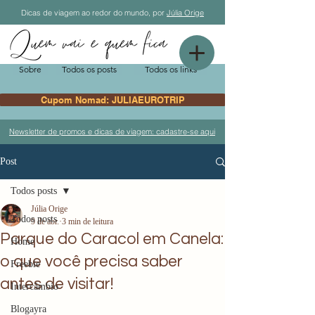
Dicas de viagem ao redor do mundo, por
Júlia Orige
Sobre
Todos os posts
Todos os links
Cupom Nomad: JULIAEUROTRIP
Newsletter de promos e dicas de viagem: cadastre-se aqui
Post
Todos posts
Júlia Orige
Todos posts
9 de abr.
3 min de leitura
Parque do Caracol em Canela:
Home
o que você precisa saber
Freebie
antes de visitar!
Intercâmbio
Blogayra