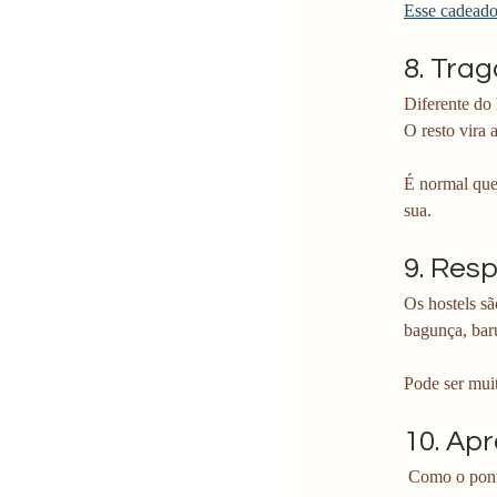
Esse cadeado
8. Trag
Diferente do 
O resto vira 
É normal que 
sua. 
9. Res
Os hostels sã
bagunça, baru
Pode ser muit
10. Ap
 Como o ponto forte do hostel não é o quarto, é normal que os hostel invistam em áreas comuns muito legais. 