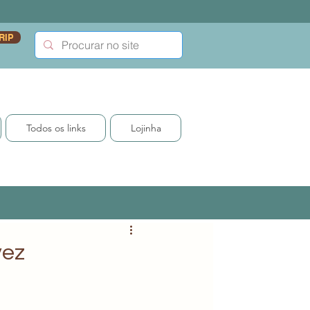
RIP
Todos os links
Lojinha
vez