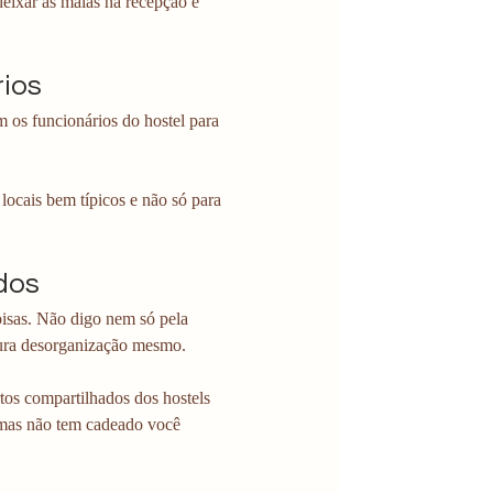
eixar as malas na recepção e 
rios
m os funcionários do hostel para 
 locais bem típicos e não só para 
dos
isas. Não digo nem só pela 
pura desorganização mesmo.
os compartilhados dos hostels 
 mas não tem cadeado você 