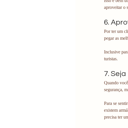
Isso é bem út
aproveitar o 
6. Apr
Por ter um cl
pegar as melh
Inclusive par
turistas. 
7. Sej
Quando você 
segurança, m
Para se sent
existem armá
precisa ter u