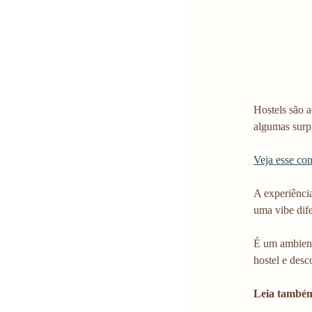
Hostels são 
algumas surpr
Veja esse co
A experiênci
uma vibe dife
É um ambient
hostel e desc
Leia também