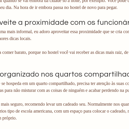
il quando se vai embora da cidade só a noite, por exemplo. Você pode d
seu dia. Na hora de ir embora passa no hostel de novo para pegar.
oveite a proximidade com os funcioná
ima mais informal, eu adoro aproveitar essa proximidade que se cria co
ores dicas locais. 
a comer barato, porque no hostel você vai receber as dicas mais raiz, de
a organizado nos quartos compartilha
se hospeda em um quarto compartilhado, precisa ter atenção às suas co
as para não misturar com as coisas de ninguém e acabar perdendo na 
ir mais seguro, recomendo levar um cadeado seu. Normalmente nos quart
rios tipo de escola americana, com um espaço para colocar o cadeado,
m próprio.