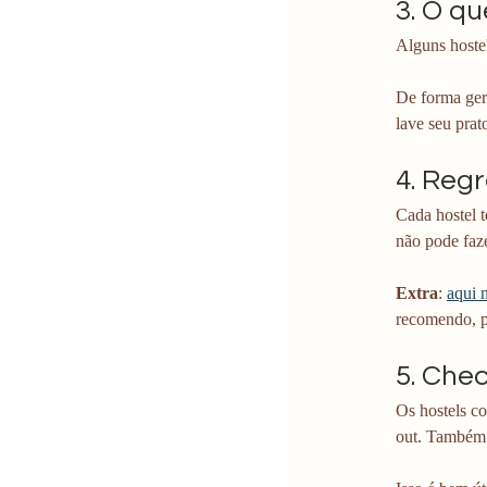
3. O q
Alguns hostel
De forma ger
lave seu prat
4. Reg
Cada hostel t
não pode faze
Extra
: 
aqui 
recomendo, pa
5. Chec
Os hostels c
out. Também 