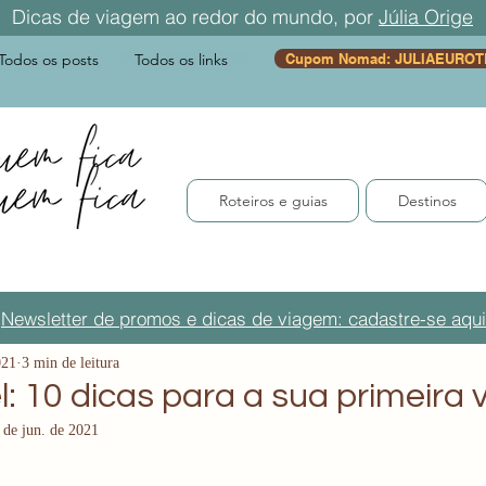
Dicas de viagem ao redor do mundo, por
Júlia Orige
Todos os posts
Todos os links
Cupom Nomad: JULIAEUROT
Roteiros e guias
Destinos
Newsletter de promos e dicas de viagem: cadastre-se aqui
021
3 min de leitura
l: 10 dicas para a sua primeira 
 de jun. de 2021