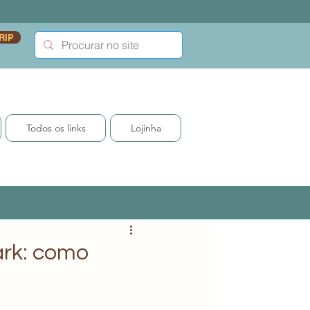
RIP
Todos os links
Lojinha
ark: como