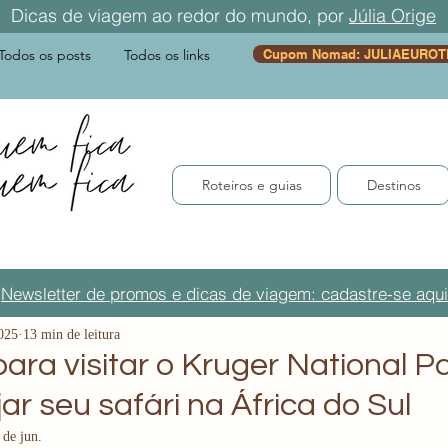
Dicas de viagem ao redor do mundo, por
Júlia Orige
Todos os posts
Todos os links
Cupom Nomad: JULIAEUROT
Roteiros e guias
Destinos
Newsletter de promos e dicas de viagem: cadastre-se aqui
025
13 min de leitura
para visitar o Kruger National P
ar seu safári na África do Sul
 de jun.