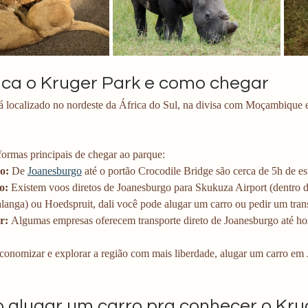
ica o Kruger Park e como chegar
á localizado no nordeste da África do Sul, na divisa com Moçambique e
formas principais de chegar ao parque:
o:
 De 
Joanesburgo
 até o portão Crocodile Bridge são cerca de 5h de es
o:
 Existem voos diretos de Joanesburgo para Skukuza Airport (dentro d
anga) ou Hoedspruit, dali você pode alugar um carro ou pedir um tran
r:
 Algumas empresas oferecem transporte direto de Joanesburgo até h
 economizar e explorar a região com mais liberdade, alugar um carro em
o alugar um carro pra conhecer o Kru