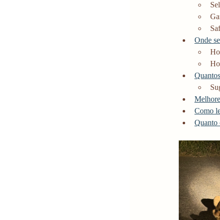
Sel
Ga
Saf
Onde se
Ho
Ho
Quantos 
Sug
Melhores
Como le
Quanto c