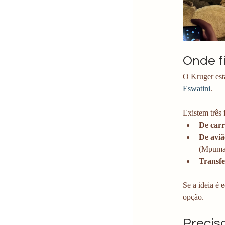
Onde f
O Kruger est
Eswatini
. 
Existem três 
De carr
De aviã
(Mpumal
Transfe
Se a ideia é
opção. 
Precis