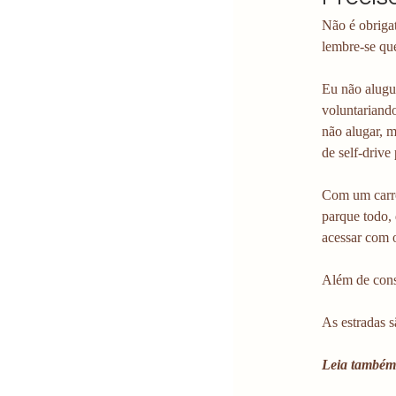
Não é obrigat
lembre-se que
Eu não alugue
voluntariando
não alugar, 
de self-drive
Com um carro
parque todo,
acessar com o
Além de conse
As estradas 
Leia também