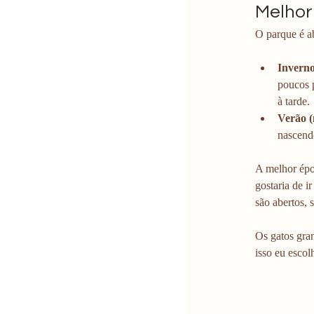
Melhor
O parque é a
Inverno
poucos 
à tarde.
Verão 
nascendo
A melhor épo
gostaria de i
são abertos,
Os gatos gra
isso eu escol