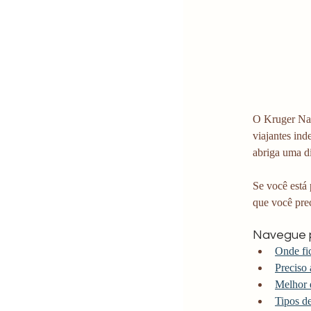
O Kruger Nat
viajantes in
abriga uma di
Se você está 
que você prec
Navegue p
Onde fi
Preciso 
Melhor 
Tipos de