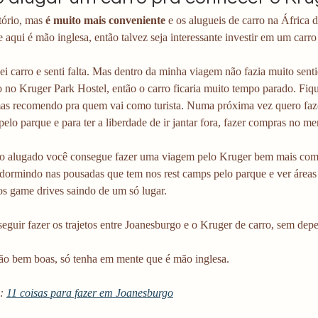
ório, mas 
é muito mais conveniente
 e os alugueis de carro na África
 aqui é mão inglesa, então talvez seja interessante investir em um carro
i carro e senti falta. Mas dentro da minha viagem não fazia muito sent
 no Kruger Park Hostel, então o carro ficaria muito tempo parado. Fiqu
mas recomendo pra quem vai como turista. Numa próxima vez quero fazer
 pelo parque e para ter a liberdade de ir jantar fora, fazer compras no me
 alugado você consegue fazer uma viagem pelo Kruger bem mais compl
 dormindo nas pousadas que tem nos rest camps pelo parque e ver áreas 
s game drives saindo de um só lugar. 
guir fazer os trajetos entre Joanesburgo e o Kruger de carro, sem depen
são bem boas, só tenha em mente que é mão inglesa. 
: 
11 coisas para fazer em Joanesburgo