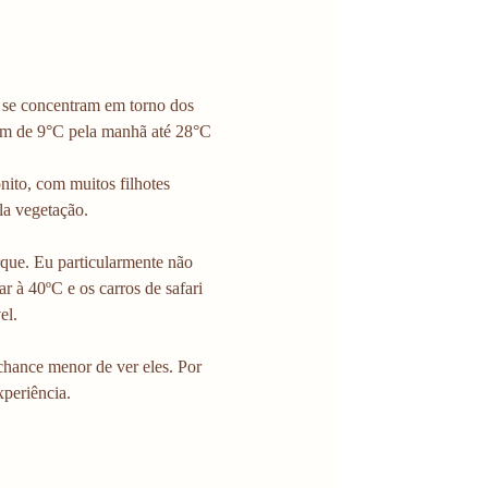
s se concentram em torno dos 
iam de 9°C pela manhã até 28°C 
nito, com muitos filhotes 
la vegetação.
que. Eu particularmente não 
r à 40ºC e os carros de safari 
el. 
chance menor de ver eles. Por 
xperiência. 