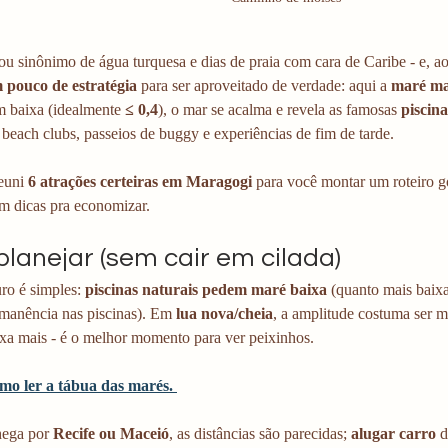
ou sinônimo de água turquesa e dias de praia com cara de Caribe - e, 
 pouco de estratégia
 para ser aproveitado de verdade: aqui a 
maré ma
m baixa (idealmente 
≤ 0,4
), o mar se acalma e revela as famosas 
piscina
 beach clubs, passeios de buggy e experiências de fim de tarde. 
euni 
6 atrações certeiras em Maragogi
 para você montar um roteiro g
m dicas pra economizar.
lanejar (sem cair em cilada)
ro é simples: 
piscinas naturais pedem maré baixa
 (quanto mais baixa
manência nas piscinas). Em 
lua nova/cheia
, a amplitude costuma ser m
ixa mais - é o melhor momento para ver peixinhos. 
mo ler a tábua das marés. 
ega por 
Recife ou Maceió
, as distâncias são parecidas; 
alugar carro
 