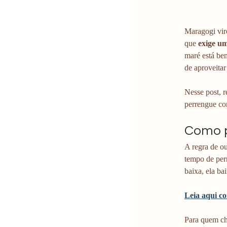
Maragogi vir
que 
exige um
maré está be
de aproveitar
Nesse post, r
perrengue co
Como p
A regra de ou
tempo de per
baixa, ela ba
Leia aqui co
Para quem ch