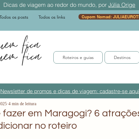
Dicas de viagem ao redor do mundo, por
Júlia Orige
Todos os posts
Todos os links
Cupom Nomad: JULIAEUROT
Roteiros e guias
Destinos
Newsletter de promos e dicas de viagem: cadastre-se aqui
2025
4 min de leitura
 fazer em Maragogi? 6 atrações
icionar no roteiro