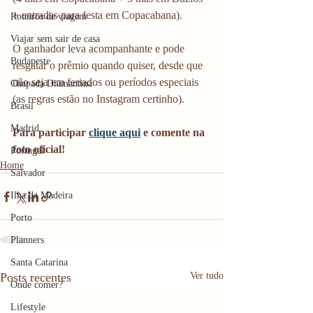
+ entradas para festa em Copacabana).
Roteiros de viagem
Viajar sem sair de casa
O ganhador leva acompanhante e pode 
Budapeste
resgatar o prêmio quando quiser, desde que 
não seja em feriados ou períodos especiais 
Chapada Diamantina
(as regras estão no Instagram certinho). 
Brasil
Madrid
Para participar 
clique aqui
 e comente na 
foto oficial!
Portugal
Home
Salvador
Ilha da Madeira
Porto
Planners
Santa Catarina
Posts recentes
Ver tudo
Onde comer?
Lifestyle