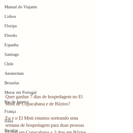
Manual do Viajante
Lisboa
Floripa
Ebooks
Espanha
Santiago
Chile
Amsterdam
Bruxelas
Morar em Portugal
Quer ganhar 7 dias de hospedagem no El 
Rio de Janeiro
Misti de Copacabana e de Búzios?
França
Eu e o El Misti estamos sorteando uma 
Itália
semana de hospedagem para duas pessoas 
Receitas
(4 dias em Copacabana + 3 dias em Búzios 