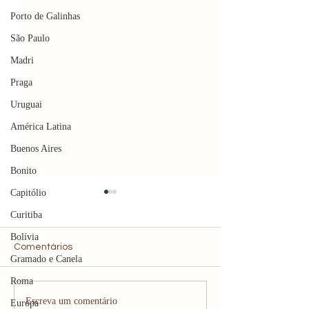
Porto de Galinhas
São Paulo
Madri
Praga
Uruguai
América Latina
Buenos Aires
Bonito
Capitólio
Curitiba
Bolívia
Comentários
Gramado e Canela
Roma
(2026) Cupom de
Café colonial e
Escreva um comentário
Europa