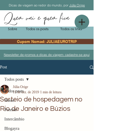
Dicas de viagem ao redor do mundo, por
Júlia Orige
Sobre
Todos os posts
Todos os links
Cupom Nomad: JULIAEUROTRIP
Newsletter de promos e dicas de viagem: cadastre-se aqui
Post
Todos posts
Júlia Orige
Todos posts
11 de dez. de 2019
1 min de leitura
Sorteio de hospedagem no
Home
Rio de Janeiro e Búzios
Freebie
Intercâmbio
Blogayra