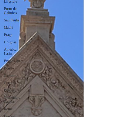
Lifestyle
Porto de
Galinhas
São Paulo
Madri
Praga
Uruguai
América
Latina
Buenos Aires
Bonito
Capitólio
Curitiba
Bolívia
Gramado e
Canela
Roma
Europa