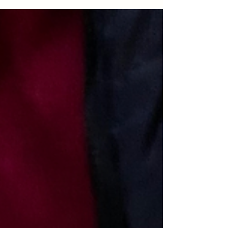
fotogênicos (e emocionantes) de Buenos Aires.
Construído em 1822 como o primeiro cemitério
público da cidade, ele ocupa a antiga horta do
convento dos monges recoletos, ao lado da
Basílica Nuestra Señora del Pilar. Apesar de ser
um cemitério, é uma visita muito agradável - por
mais que isso seja surpreendente. Eu fui num dia
ensolarado, isso pode af