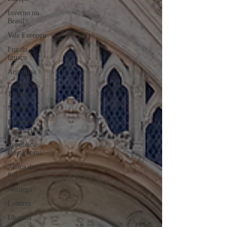
Inverno no
Brasil
Vale Europeu
Foz do
Iguaçu
Argentina
Campos do
Jordão
Maceió
Balneário
Camboriú
República
Dominicana
África do
Sul
Noruega
Londres
Ubatuba