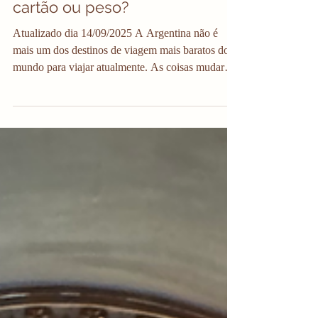
14 de set. de 2025
8 min de leitura
Qual moeda levar para a
Argentina em 2025? Dólar,
cartão ou peso?
Atualizado dia 14/09/2025 A Argentina não é
mais um dos destinos de viagem mais baratos do
mundo para viajar atualmente. As coisas mudaram
muito nos últimos meses e não está mais aquela
festa pra nós brasileiros. Eu estive na Argentina
em 2022, em agosto de 2024 e em agosto de 2025
e são coisas muito diferentes. Apesar de ainda ser
uma viagem incrível e que vale muito a pena! Só
não é mais tãaao barato. Não espere preços
incríveis. Mas ainda existem formas de
economizar com o