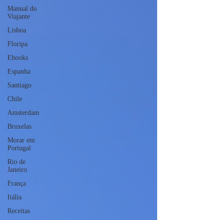
Manual do
Viajante
Lisboa
Floripa
Ebooks
Espanha
Santiago
Chile
Amsterdam
Bruxelas
Morar em
Portugal
Rio de
Janeiro
França
Itália
Receitas