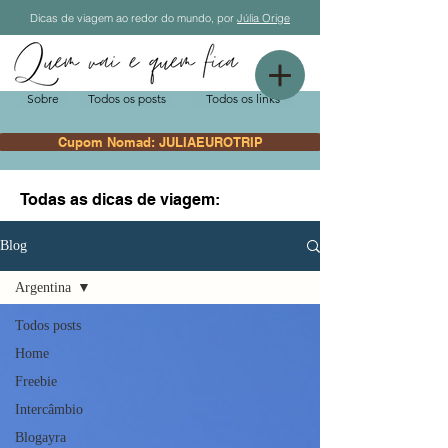
Dicas de viagem ao redor do mundo, por
Júlia Orige
Sobre
Todos os posts
Todos os links
Cupom Nomad: JULIAEUROTRIP
Todas as dicas de viagem:
Blog
Argentina
Todos posts
Home
Freebie
Intercâmbio
Blogayra