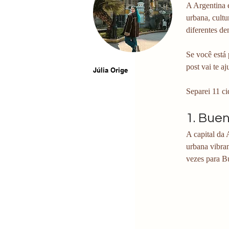
A Argentina é
urbana, cult
diferentes d
Se você está 
post vai te a
Júlia Orige
Separei 11 c
1. Bue
A capital da 
urbana vibran
vezes para Bu