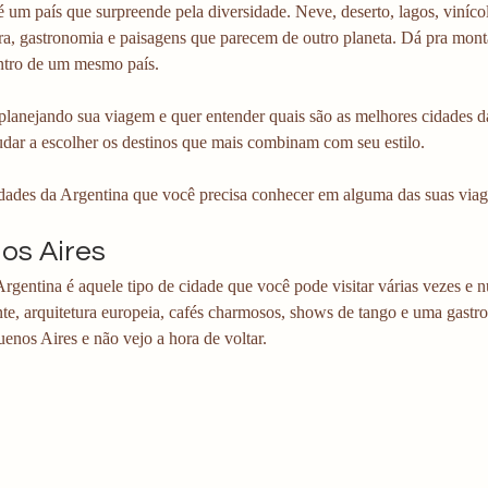
 um país que surpreende pela diversidade. Neve, deserto, lagos, vinícola
ura, gastronomia e paisagens que parecem de outro planeta. Dá pra mon
entro de um mesmo país.
planejando sua viagem e quer entender quais são as melhores cidades da 
judar a escolher os destinos que mais combinam com seu estilo.
idades da Argentina que você precisa conhecer em alguma das suas viag
nos Aires
Argentina é aquele tipo de cidade que você pode visitar várias vezes e 
te, arquitetura europeia, cafés charmosos, shows de tango e uma gastron
enos Aires e não vejo a hora de voltar. 