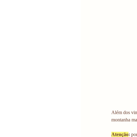
Além dos vinh
montanha mai
Atenção
: 
por