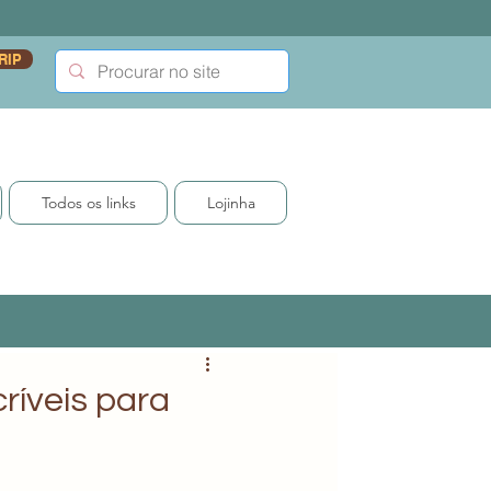
RIP
Todos os links
Lojinha
ríveis para