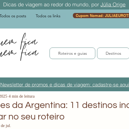
Dicas de viagem ao redor do mundo, por
Júlia Orige
Todos os posts
Todos os links
Cupom Nomad: JULIAEUROT
Roteiros e guias
Destinos
Newsletter de promos e dicas de viagem: cadastre-se aqui
 2025
4 min de leitura
es da Argentina: 11 destinos inc
r no seu roteiro
 de jul.