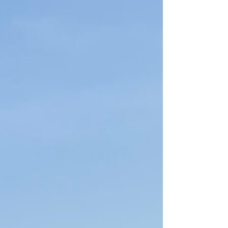
passeios, e vende cupons e vouchers com preços
bem mais em conta. Não é uma assinatura. Você
não paga mensalidade nenhuma, paga só pelo
cupom que quiser usar. Os descontos variam de
10% a 70%, depe