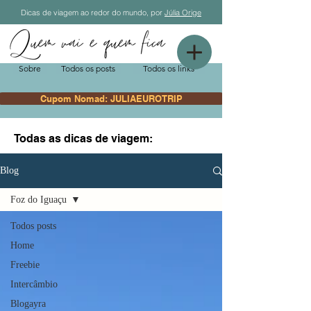
Dicas de viagem ao redor do mundo, por
Júlia Orige
Sobre
Todos os posts
Todos os links
Cupom Nomad: JULIAEUROTRIP
Todas as dicas de viagem:
Blog
Foz do Iguaçu
Todos posts
Home
Freebie
Intercâmbio
Blogayra