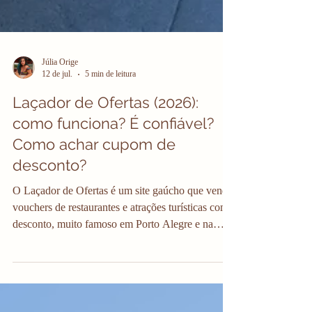
Júlia Orige
12 de jul.
5 min de leitura
Laçador de Ofertas (2026):
como funciona? É confiável?
Como achar cupom de
desconto?
O Laçador de Ofertas é um site gaúcho que vende
vouchers de restaurantes e atrações turísticas com
desconto, muito famoso em Porto Alegre e na
região de Gramado e Canela. Ele existe desde
2011 e funciona como um clube de descontos:
fecha parceria com parques, restaurantes, hotéis e