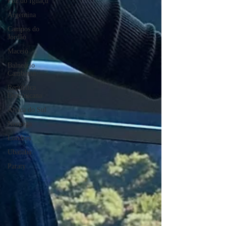
Foz do Iguaçu
Argentina
Campos do
Jordão
Maceió
Balneário
Camboriú
República
Dominicana
África do Sul
Noruega
Londres
Ubatuba
Paraty