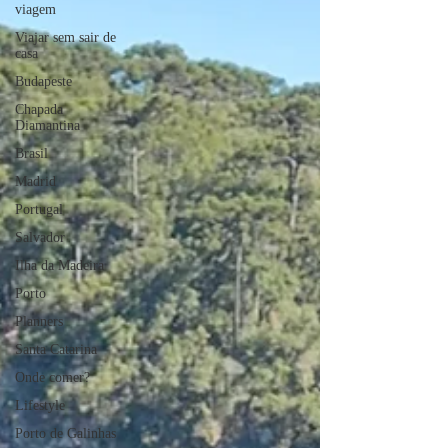
viagem
Viajar sem sair de
casa
Budapeste
Chapada
Diamantina
Brasil
Madrid
Portugal
Salvador
Ilha da Madeira
Porto
Planners
Santa Catarina
Onde comer?
Lifestyle
Porto de Galinhas