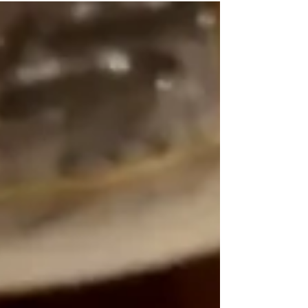
impressiona todos os viajantes. E são com certeza
o principal motivo da maioria das viagens à Foz
do Iguaçu, mas a cidade tem muito mais a
oferecer. Separei nesse post várias dicas de o que
fazer em Foz do Iguaçu e como ter uma viagem
incrível. Navegue pelo post: Guia de viagem de
Foz do Iguaçu Qual a melhor época do ano para
viajar par