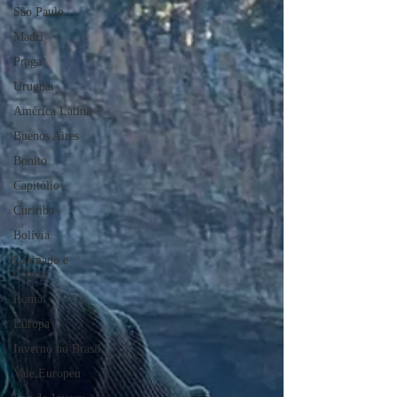
São Paulo
Madri
Praga
Uruguai
América Latina
Buenos Aires
Bonito
Capitólio
Curitiba
Bolívia
Gramado e
Canela
Roma
Europa
Inverno no Brasil
Vale Europeu