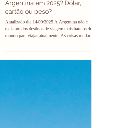
Qual moeda levar para a
Argentina em 2025? Dólar,
cartão ou peso?
Atualizado dia 14/09/2025 A Argentina não é
mais um dos destinos de viagem mais baratos do
mundo para viajar atualmente. As coisas mudaram
muito nos últimos meses e não está mais aquela
festa pra nós brasileiros. Eu estive na Argentina
em 2022, em agosto de 2024 e em agosto de 2025
e são coisas muito diferentes. Apesar de ainda ser
uma viagem incrível e que vale muito a pena! Só
não é mais tãaao barato. Não espere preços
incríveis. Mas ainda existem formas de
economizar com o