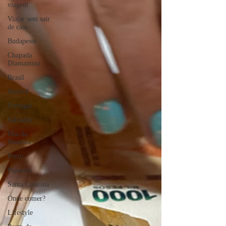
viagem
Viajar sem sair
de casa
Budapeste
Chapada
Diamantina
Brasil
Madrid
Portugal
Salvador
Ilha da
Madeira
Porto
Planners
Santa Catarina
Onde comer?
Lifestyle