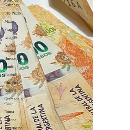
Porto de
Galinhas
São Paulo
Madri
Praga
Uruguai
América
Latina
Buenos Aires
Bonito
Capitólio
Curitiba
Bolívia
Gramado e
Canela
Roma
Europa
Inverno no