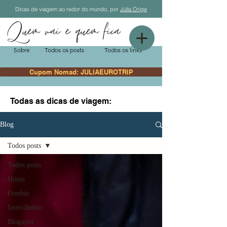
Dicas de viagem ao redor do mundo, por
Júlia Orige
Sobre
Todos os posts
Todos os links
Cupom Nomad: JULIAEUROTRIP
Todas as dicas de viagem:
Blog
Todos posts
Todos posts
Home
Freebie
Intercâmbio
Blogayra