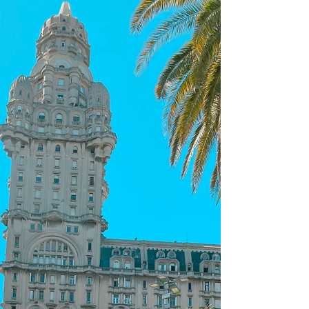
aconteceu a proclamação da independência, é uma
cidadezinha charmosa, com cara de cidade
colonial e é toda branca. Pelo menos o centro
histórico. Todas as casas e prédios de Sucre são
pintados de branco, fazendo-a ser chamada de La
Ciudad Blanca, considerada Patrimônio Mundial
pela UNESCO em 91. Eu conheci Sucre na minha
viagem para a Bolívia em fevereiro de 2023. Fui
com o objetivo principal de ir até o Salar de
Uyuni, que fo