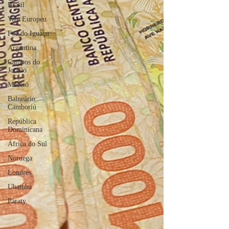
Brasil
Vale Europeu
Foz do Iguaçu
Argentina
Campos do
Jordão
Maceió
Balneário
Camboriú
República
Dominicana
África do Sul
Noruega
Londres
Ubatuba
Paraty