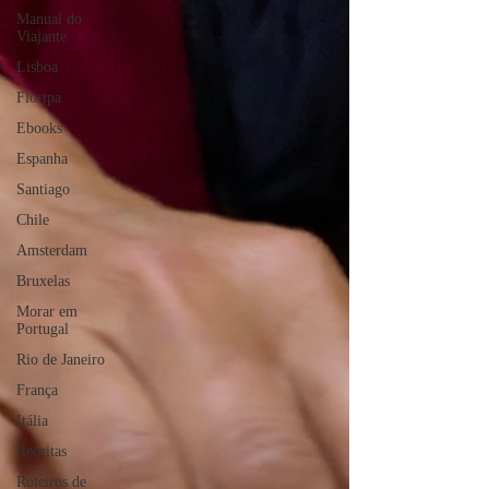
Manual do
Viajante
Lisboa
Floripa
Ebooks
Espanha
Santiago
Chile
Amsterdam
Bruxelas
Morar em
Portugal
Rio de Janeiro
França
Itália
Receitas
Roteiros de