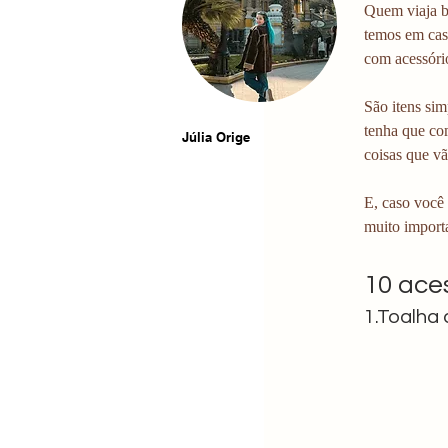
Quem viaja b
temos em cas
com acessóri
São itens sim
tenha que co
Júlia Orige
coisas que vã
E, caso você
muito importa
10 ace
1.Toalha 