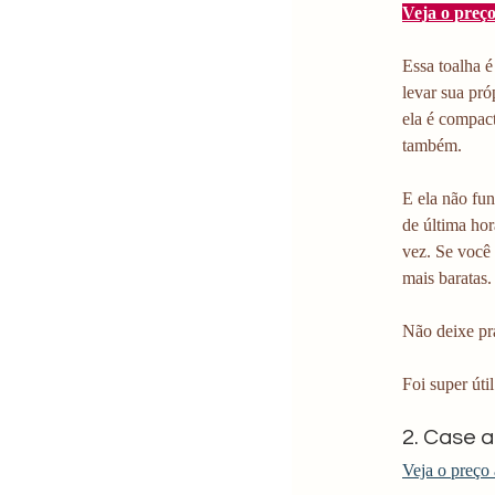
Veja o preço
Essa toalha é
levar sua pró
ela é compac
também.
E ela não fu
de última hor
vez. Se você
mais baratas.
Não deixe pr
Foi super úti
2. Case a
Veja o preço