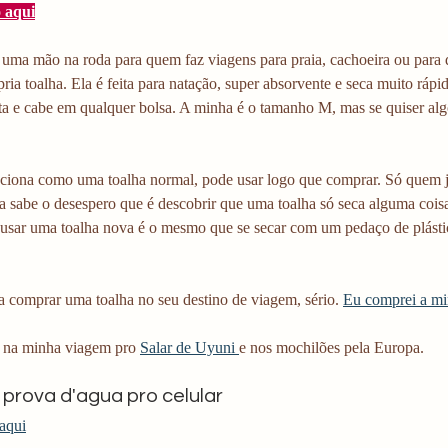
 aqui
 uma mão na roda para quem faz viagens para praia, cachoeira ou para q
pria toalha. Ela é feita para natação, super absorvente e seca muito ráp
ta e cabe em qualquer bolsa. A minha é o tamanho M, mas se quiser al
nciona como uma toalha normal, pode usar logo que comprar. Só quem j
a sabe o desespero que é descobrir que uma toalha só seca alguma coisa
 usar uma toalha nova é o mesmo que se secar com um pedaço de plástic
 
a comprar uma toalha no seu destino de viagem, sério. 
Eu comprei a min
l na minha viagem pro 
Salar de Uyuni 
e nos mochilões pela Europa.
 prova d'agua pro celular
 aqui