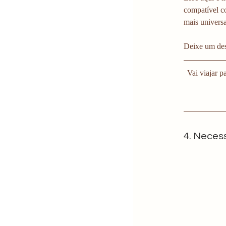
compatível c
mais univers
Deixe um dess
 Vai viajar 
4. Necess