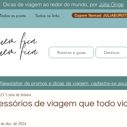
Dicas de viagem ao redor do mundo, por
Júlia Orige
Todos os posts
Todos os links
Cupom Nomad: JULIAEUROT
Roteiros e guias
Destinos
Newsletter de promos e dicas de viagem: cadastre-se aqui
023
5 min de leitura
essórios de viagem que todo vi
 de dez. de 2024