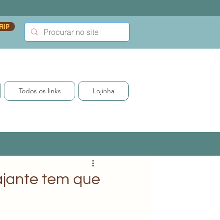
RIP
Todos os links
Lojinha
ajante tem que