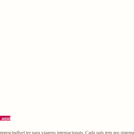
 aqui
mprescindível ter para viagens internacionais. Cada país tem seu sistem