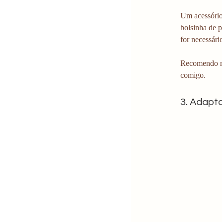
Um acessório
bolsinha de p
for necessári
Recomendo mu
comigo. 
3. Adapt