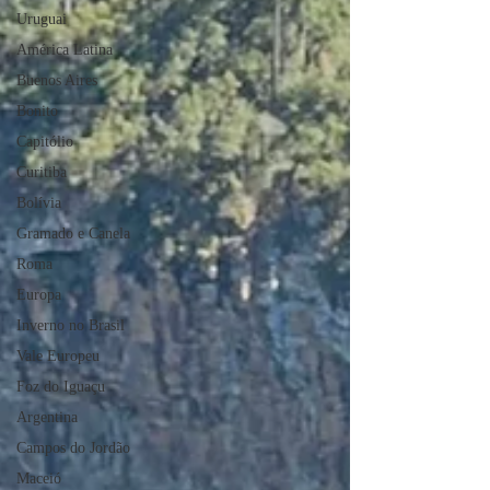
Uruguai
América Latina
Buenos Aires
Bonito
Capitólio
Curitiba
Bolívia
Gramado e Canela
Roma
Europa
Inverno no Brasil
Vale Europeu
Foz do Iguaçu
Argentina
Campos do Jordão
Maceió