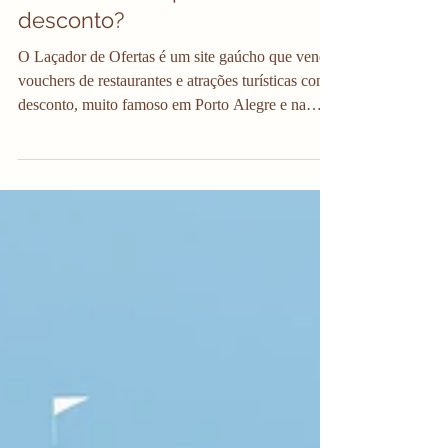
como funciona? É confiável?
Como achar cupom de
desconto?
O Laçador de Ofertas é um site gaúcho que vende
vouchers de restaurantes e atrações turísticas com
desconto, muito famoso em Porto Alegre e na
região de Gramado e Canela. Ele existe desde
2011 e funciona como um clube de descontos:
fecha parceria com parques, restaurantes, hotéis e
passeios, e vende cupons e vouchers com preços
bem mais em conta. Não é uma assinatura. Você
não paga mensalidade nenhuma, paga só pelo
cupom que quiser usar. Os descontos variam de
10% a 70%, depe