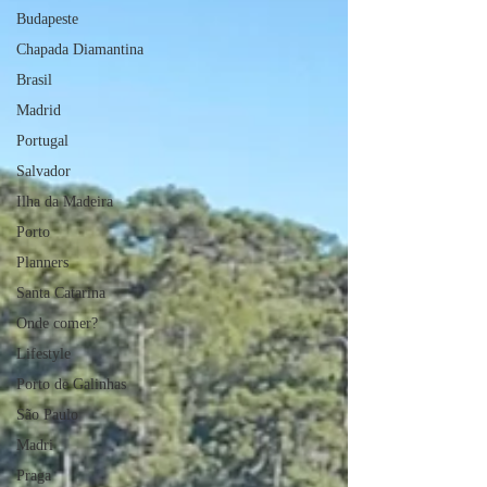
Budapeste
Chapada Diamantina
Brasil
Madrid
Portugal
Salvador
Ilha da Madeira
Porto
Planners
Santa Catarina
Onde comer?
Lifestyle
Porto de Galinhas
São Paulo
Madri
Praga