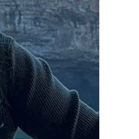
Balneário Camboriú
República Dominicana
África do Sul
Noruega
Londres
Ubatuba
Paraty