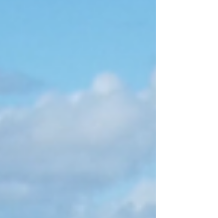
no site (que começa na faixa dos R$ 120) e acham
que esse será o custo do dia. Ledo engano. A
conta final pode envolver estacionamento,
alimentação (que é tabelada lá dentro), fura-filas e
aqueles brinquedos pagos à parte que as crianças
vão ped