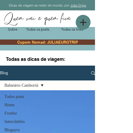
Dicas de viagem ao redor do mundo, por
Júlia Orige
Sobre
Todos os posts
Todos os links
Cupom Nomad: JULIAEUROTRIP
Todas as dicas de viagem:
Blog
Balneário Camboriú
Todos posts
Home
Freebie
Intercâmbio
Blogayra