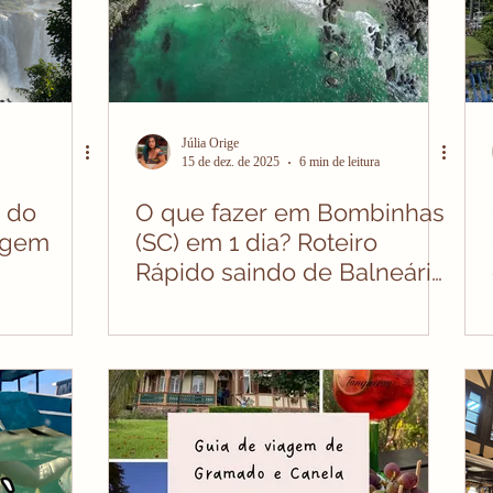
Júlia Orige
15 de dez. de 2025
6 min de leitura
 do
O que fazer em Bombinhas
iagem
(SC) em 1 dia? Roteiro
Rápido saindo de Balneário
Camboriú