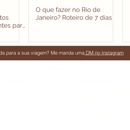
O que fazer no Rio de
tos
Janeiro? Roteiro de 7 dias
ntes para
juda para a sua viagem? Me manda uma
DM no Instagram
Blog de viagem por Júlia Orige
Acompanhe:
Sessões do site:
Lojinha de mapas e planner 
Newsletter de dicas de viagem
Roteiros de viagem
Destinos de viagem​
Podcast Autoanálise Obsessiva
Cupons de desconto
Roteiros personalizados