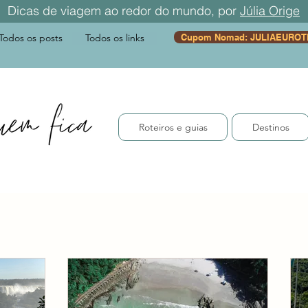
Dicas de viagem ao redor do mundo, por
Júlia Orige
Todos os posts
Todos os links
Cupom Nomad: JULIAEUROT
Roteiros e guias
Destinos