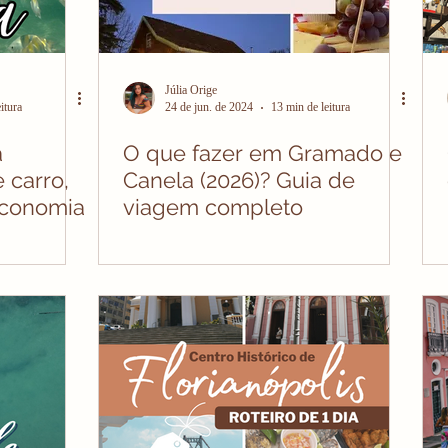
Júlia Orige
itura
24 de jun. de 2024
13 min de leitura
à
O que fazer em Gramado e
 carro,
Canela (2026)? Guia de
economia
viagem completo