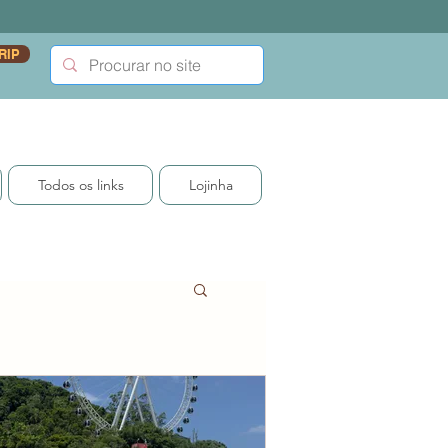
RIP
Todos os links
Lojinha