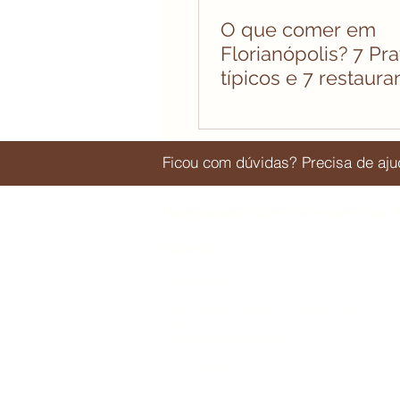
O que comer em
Florianópolis? 7 Pra
típicos e 7 restaura
conhecer
Ficou com dúvidas? Precisa de a
Navegue pelo Quem vai e quem fica | 
Editorial:
Sobre o blog
Para parcerias e publis entre em contato via
email:
juliaorige@gmail.com
Ou via direct do Instagram