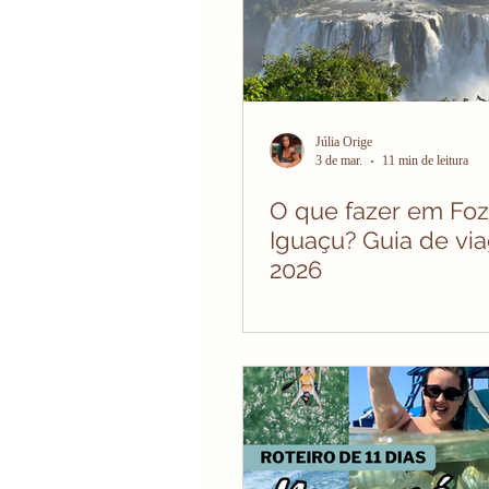
Júlia Orige
3 de mar.
11 min de leitura
O que fazer em Foz
Iguaçu? Guia de v
2026