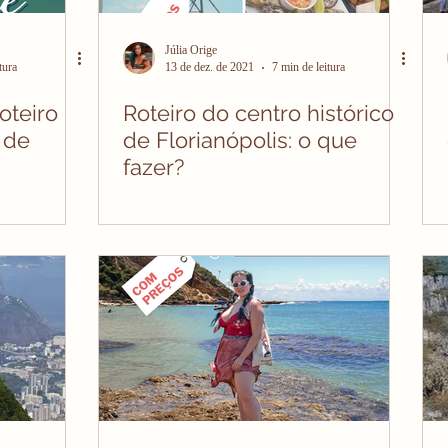
Júlia Orige
tura
13 de dez. de 2021
7 min de leitura
oteiro
Roteiro do centro histórico
 de
de Florianópolis: o que
fazer?