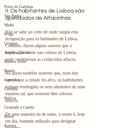
Porto de Galinhas
II. Os habitantes de Lisboa são 
São Paulo
apelidados de Alfacinhas 
Madri
Não se sabe ao certo de onde surgiu esta 
Praga
designação para os habitantes de Lisboa. 
Uruguai
Contudo, dizem alguns autores que a 
explicação reside nas colinas de Lisboa, 
América Latina
onde verdejavam as conhecidas alfaces. 
Buenos Aires
Bonito
Há quem também sustente que, num dos 
cercos que a cidade foi alvo, os habbitantes 
Capitólio
tenham restringido os seus alimentos de uma 
Curitiba
maneira tal, que somente lhes sobrara 
Bolívia
alfaces. 
Gramado e Canela
De uma maneira ou de outra, o nome é, hoje 
Roma
em dia, bastante utilizado para designar 
Europa
lisboetas. 