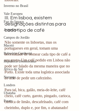
Inverno no Brasil
Vale Europeu
III. Em lisboa, existem 
Foz do Iguaçu
designações distintas para 
cada tipo de café 
Argentina
Campos do Jordão
Não somente os lisboetas, mas os 
Maceió
portugueses em geral, tomam uma 
Balneário Camboriú
necessidade de nomear cada tipo de café a 
seu gosto. Um café pedido em Lisboa não 
República Dominicana
pode ser falado da mesma maneira que no 
África do Sul
Porto. Existe toda uma logística associada 
Noruega
ao acto de pedir um cafezinho. 
Londres
Para tal, bica, galão, meia-de-leite, café 
Ubatuba
cheio, café curto, garoto, pingado, carioca, 
Paraty
carioca de limão, descafeínado, café com 
cheirinho, duplo e, por fim, o abatanado! 