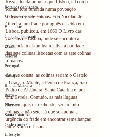
Reza a lenda popular que Lisboa, tal como 
Roteiros de viagem
Roma, fora fundada numa povoação 
rodeada de sete colinas. Frei Nicolau de 
Viajar sem sair de casa
Oliveira, um frade português nascido em 
Budapeste
Lisboa, publicou, em 1660 O Livro das 
Chapada Diamantina
Gazetas de Lisboa, onde se encontra a 
referência mais antiga relativa à paridade 
Brasil
das sete colinas lisboetas com as sete colinas 
Madrid
romanas. 
Portugal
Ao que consta, as colinas seriam o Castelo,  
Salvador
a Graça, o Monte, a Penha de França, São 
Ilha da Madeira
Pedro de Alcântara, Santa Catarina e, por 
Porto
fim, Estrela. Contudo, as más línguas 
afirmam que, na realidade, seriam oito 
Planners
colinas, e não sete. Já que se aponta a 
Santa Catarina
urgência do frade em encontrar semelhanças 
Onde comer?
entre Roma e Lisboa. 
Lifestyle