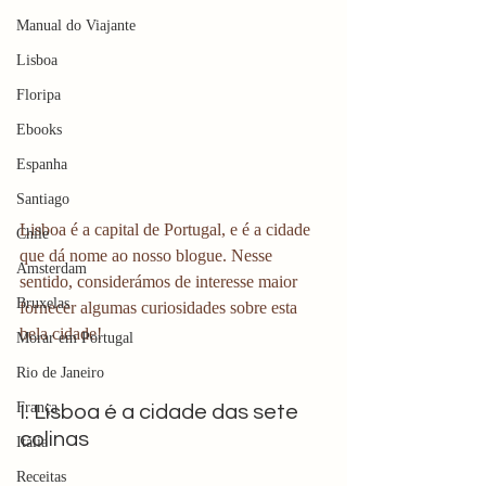
Manual do Viajante
Lisboa
Floripa
Ebooks
Espanha
Santiago
Lisboa é a capital de Portugal, e é a cidade 
Chile
que dá nome ao nosso blogue. Nesse 
Amsterdam
sentido, considerámos de interesse maior 
Bruxelas
fornecer algumas curiosidades sobre esta 
bela cidade! 
Morar em Portugal
Rio de Janeiro
França
I. Lisboa é a cidade das sete 
colinas 
Itália
Receitas