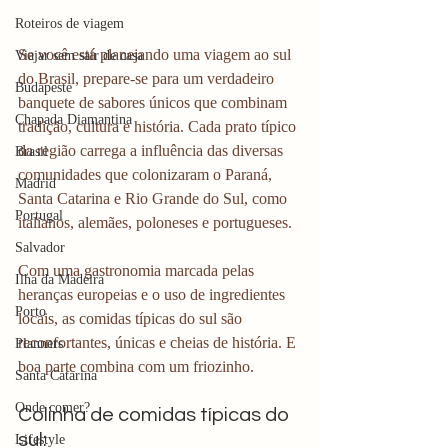
Roteiros de viagem
Se você está planejando uma viagem ao sul 
Viajar sem sair de casa
do Brasil, prepare-se para um verdadeiro 
Budapeste
banquete de sabores únicos que combinam 
Chapada Diamantina
tradição, cultura e história. Cada prato típico 
da região carrega a influência das diversas 
Brasil
comunidades que colonizaram o Paraná, 
Madrid
Santa Catarina e Rio Grande do Sul, como 
Portugal
italianos, alemães, poloneses e portugueses.
Salvador
Com uma gastronomia marcada pelas 
Ilha da Madeira
heranças europeias e o uso de ingredientes 
Porto
locais, as comidas típicas do sul são 
reconfortantes, únicas e cheias de história. E 
Planners
boa parte combina com um friozinho. 
Santa Catarina
Onde comer?
Colinha de comidas típicas do 
sul:
Lifestyle