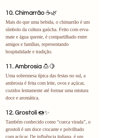
10. Chimarrão
 ☕🌿
Mais do que uma bebida, o chimarrão é um 
símbolo da cultura gaúcha. Feito com erva-
mate e água quente, é compartilhado entre 
amigos e famílias, representando 
hospitalidade e tradição.
11. Ambrosia
 🍮🍋
Uma sobremesa típica das festas no sul, a 
ambrosia é feita com leite, ovos e açúcar, 
cozidos lentamente até formar uma mistura 
doce e aromática. 
12. Grostoli
 🍩✨
Também conhecido como “cueca virada”, o 
grostoli é um doce crocante e polvilhado 
com açúcar. De influência italiana, é um 