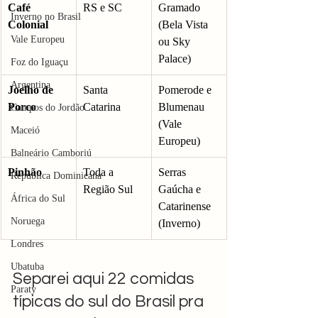
Café 
RS e SC
Gramado 
Inverno no Brasil
Colonial
(Bela Vista 
Vale Europeu
ou Sky 
Palace)
Foz do Iguaçu
Argentina
Joelho de 
Santa 
Pomerode e 
Porco
Catarina
Blumenau 
Campos do Jordão
(Vale 
Maceió
Europeu)
Balneário Camboriú
Pinhão
Toda a 
Serras 
República Dominicana
Região Sul
Gaúcha e 
África do Sul
Catarinense 
Noruega
(Inverno)
Londres
Ubatuba
Separei aqui 22 comidas 
Paraty
típicas do sul do Brasil pra 