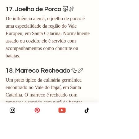
17. Joelho de Porco
 🐷🍖
De influência alemã, o joelho de porco é 
uma especialidade da região do Vale 
Europeu, em Santa Catarina. Normalmente 
assado ou cozido, ele é servido com 
acompanhamentos como chucrute ou 
batatas.
18. Marreco Recheado
 🦆🍖
Um prato típico da culinária germânica 
encontrado no Vale do Itajaí, em Santa 
Catarina. O marreco é recheado com 
temperos e servido com purê de batatas, 
repolho roxo e arroz.
19. Pirão de Peixe
 🐟🥣
Comum no litoral de Santa Catarina, o pirão 