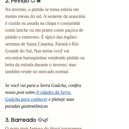
2. Pinhão
 🌰🔥
No inverno, o pinhão se torna estrela em 
muitas mesas do sul. A semente da araucária 
é cozida ou assada na chapa e consumida 
como lanche ou em pratos como paçoca de 
pinhão e entrevero. É típico das regiões 
serranas de Santa Catarina, Paraná e Rio 
Grande do Sul. Nas serras você vai 
encontrar barraquinhas vendendo pinhão na 
beira da estrada durante o inverno, mas 
também vende no mercado normal. 
Se você vai para a Serra Gaúcha, confira 
nosso post sobre
 8 cidades da Serra 
Gaúcha para conhecer
 e planeje suas 
paradas gastronômicas
3. Barreado
 🥘🌿
O prato mais famoso do litoral paranaense, 