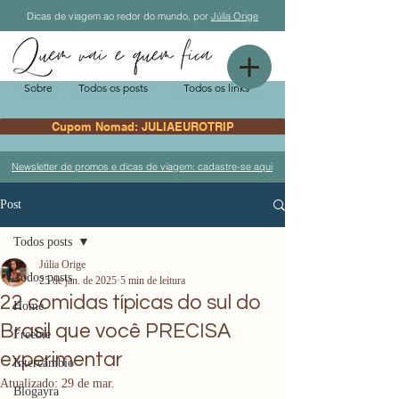
Dicas de viagem ao redor do mundo, por
Júlia Orige
Sobre
Todos os posts
Todos os links
Cupom Nomad: JULIAEUROTRIP
Newsletter de promos e dicas de viagem: cadastre-se aqui
Post
Todos posts
Júlia Orige
Todos posts
25 de jan. de 2025
5 min de leitura
22 comidas típicas do sul do
Home
Brasil que você PRECISA
Freebie
experimentar
Intercâmbio
Atualizado:
29 de mar.
Blogayra