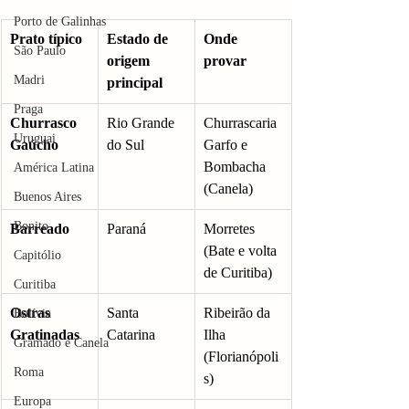
Porto de Galinhas
Prato típico
Estado de 
Onde 
São Paulo
origem 
provar 
Madri
principal
Praga
Churrasco 
Rio Grande 
Churrascaria 
Uruguai
Gaúcho
do Sul
Garfo e 
Bombacha 
América Latina
(Canela)
Buenos Aires
Bonito
Barreado
Paraná
Morretes 
(Bate e volta 
Capitólio
de Curitiba)
Curitiba
Ostras 
Santa 
Ribeirão da 
Bolívia
Gratinadas
Catarina
Ilha 
Gramado e Canela
(Florianópoli
Roma
s)
Europa