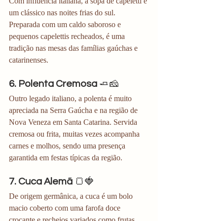
Com influência italiana, a sopa de capeletti é 
um clássico nas noites frias do sul. 
Preparada com um caldo saboroso e 
pequenos capelettis recheados, é uma 
tradição nas mesas das famílias gaúchas e 
catarinenses.
6. Polenta Cremosa
 🧈🧀
Outro legado italiano, a polenta é muito 
apreciada na Serra Gaúcha e na região de 
Nova Veneza em Santa Catarina. Servida 
cremosa ou frita, muitas vezes acompanha 
carnes e molhos, sendo uma presença 
garantida em festas típicas da região.
7. Cuca Alemã
 🍞🍓
De origem germânica, a cuca é um bolo 
macio coberto com uma farofa doce 
crocante e recheios variados como frutas, 