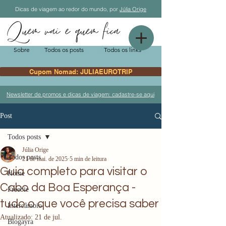
Dicas de viagem ao redor do mundo, por
Júlia Orige
Sobre
Todos os posts
Todos os links
Cupom Nomad: JULIAEUROTRIP
Newsletter de promos e dicas de viagem: cadastre-se aqui
Post
Todos posts
Júlia Orige
Todos posts
21 de mai. de 2025
5 min de leitura
Guia completo para visitar o
Home
Cabo da Boa Esperança -
Freebie
tudo o que você precisa saber
Intercâmbio
Atualizado:
21 de jul.
Blogayra