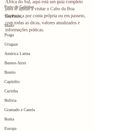
África do Sul, aqui está um guia completo 
Porto de Galinhas
para te ajudar a visitar o Cabo da Boa 
Esperança por conta própria ou em passeio, 
São Paulo
com todas as dicas, valores atualizados e 
Madri
informações práticas.
Praga
Uruguai
América Latina
Buenos Aires
Bonito
Capitólio
Curitiba
Bolívia
Gramado e Canela
Roma
Europa