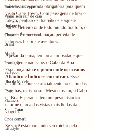
dúvidas, uma parada obrigatória para quem 
Roteiros de viagem
visita Cape Town. Com paisagens de tirar o 
Viajar sem sair de casa
fôlego, penhascos dramáticos e aquele 
Budapeste
famoso letreiro onde todo mundo tira foto, o 
passeio é uma combinação perfeita de 
Chapada Diamantina
natureza, história e aventura.
Brasil
Madrid
Apesar da fama, tem uma curiosidade que 
muita gente não sabe: o Cabo da Boa 
Portugal
Esperança 
não é o ponto onde os oceanos 
Salvador
Atlântico e Índico se encontram
. Esse 
Ilha da Madeira
encontro acontece oficialmente no Cabo das 
Agulhas, mais ao sul. Mesmo assim, o Cabo 
Porto
da Boa Esperança tem um peso histórico 
Planners
enorme e uma das vistas mais lindas da 
Santa Catarina
viagem.
Onde comer?
Se você está montando seu roteiro pela 
Lifestyle