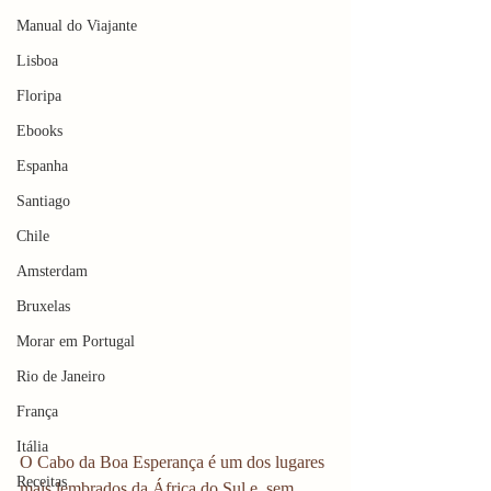
Manual do Viajante
Lisboa
Floripa
Ebooks
Espanha
Santiago
Chile
Amsterdam
Bruxelas
Morar em Portugal
Rio de Janeiro
França
Itália
O Cabo da Boa Esperança é um dos lugares 
Receitas
mais lembrados da África do Sul e, sem 