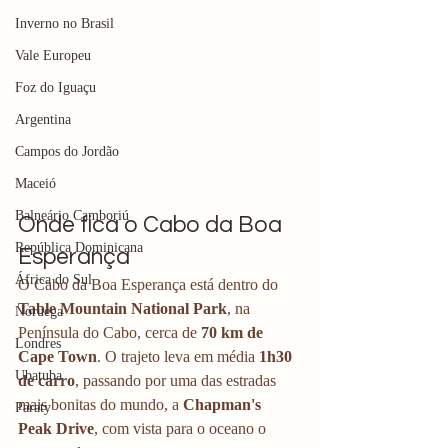
Inverno no Brasil
Vale Europeu
Foz do Iguaçu
Argentina
Campos do Jordão
Maceió
Balneário Camboriú
Onde fica o Cabo da Boa 
República Dominicana
Esperança
África do Sul
O Cabo da Boa Esperança está dentro do 
Table Mountain National Park
, na 
Noruega
Península do Cabo, cerca de 
70 km de 
Londres
Cape Town
. O trajeto leva em média 
1h30 
Ubatuba
de carro
, passando por uma das estradas 
mais bonitas do mundo, a 
Chapman's 
Paraty
Peak Drive
, com vista para o oceano o 