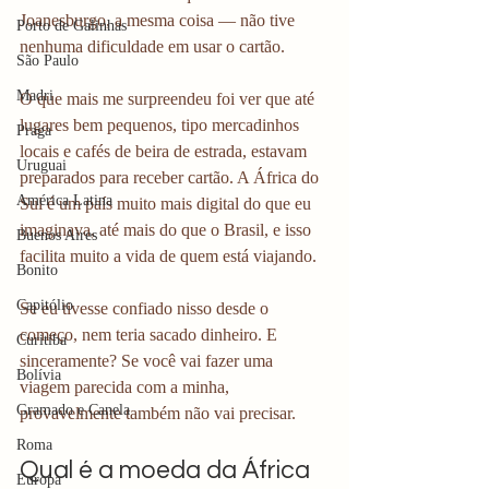
Joanesburgo, a mesma coisa — não tive 
Porto de Galinhas
nenhuma dificuldade em usar o cartão.
São Paulo
Madri
O que mais me surpreendeu foi ver que até 
lugares bem pequenos, tipo mercadinhos 
Praga
locais e cafés de beira de estrada, estavam 
Uruguai
preparados para receber cartão. A África do 
América Latina
Sul é um país muito mais digital do que eu 
imaginava, até mais do que o Brasil, e isso 
Buenos Aires
facilita muito a vida de quem está viajando.
Bonito
Capitólio
Se eu tivesse confiado nisso desde o 
começo, nem teria sacado dinheiro. E 
Curitiba
sinceramente? Se você vai fazer uma 
Bolívia
viagem parecida com a minha, 
Gramado e Canela
provavelmente também não vai precisar.
Roma
Qual é a moeda da África 
Europa