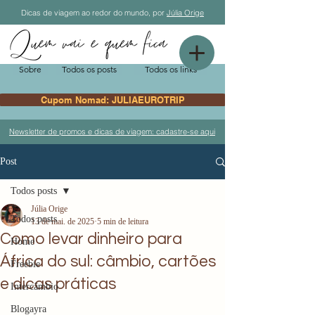
Dicas de viagem ao redor do mundo, por
Júlia Orige
Sobre
Todos os posts
Todos os links
Cupom Nomad: JULIAEUROTRIP
Newsletter de promos e dicas de viagem: cadastre-se aqui
Post
Todos posts
Júlia Orige
Todos posts
13 de mai. de 2025
5 min de leitura
Como levar dinheiro para
Home
África do sul: câmbio, cartões
Freebie
e dicas práticas
Intercâmbio
Blogayra