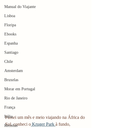
Manual do Viajante
Lisboa
Floripa
Ebooks
Espanha
Santiago
Chile
Amsterdam
Bruxelas
Morar em Portugal
Rio de Janeiro
França
Itália
Passei um mês e meio viajando na África do 
Sul, conheci o
 Kruger Park 
à fundo, 
Receitas