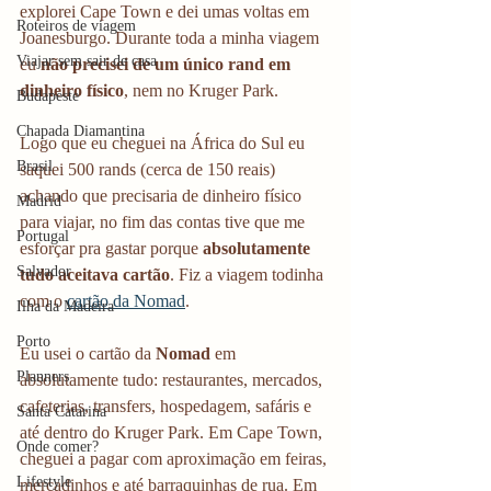
explorei Cape Town e dei umas voltas em 
Roteiros de viagem
Joanesburgo. Durante toda a minha viagem 
Viajar sem sair de casa
eu 
não precisei de um único rand em 
dinheiro físico
, nem no Kruger Park. 
Budapeste
Chapada Diamantina
Logo que eu cheguei na África do Sul eu 
Brasil
saquei 500 rands (cerca de 150 reais) 
achando que precisaria de dinheiro físico 
Madrid
para viajar, no fim das contas tive que me 
Portugal
esforçar pra gastar porque
 absolutamente 
Salvador
tudo aceitava cartão
. Fiz a viagem todinha 
com o 
cartão da Nomad
. 
Ilha da Madeira
Porto
Eu usei o cartão da 
Nomad
 em 
Planners
absolutamente tudo: restaurantes, mercados, 
cafeterias, transfers, hospedagem, safáris e 
Santa Catarina
até dentro do Kruger Park. Em Cape Town, 
Onde comer?
cheguei a pagar com aproximação em feiras, 
Lifestyle
mercadinhos e até barraquinhas de rua. Em 