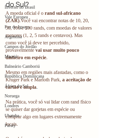
do Sul?
Inverno no Brasil
A moeda oficial é o 
rand sul-africano 
Vale Europeu
(ZAR)
.Você vai encontrar notas de 10, 20, 
Foz do Iguaçu
50, 100 e 200 rands, com moedas de valores 
menores (1, 2, 5 rands e centavos). Mas 
Argentina
como você já deve ter percebido, 
Campos do Jordão
provavelmente 
vai usar muito pouco 
Maceió
dinheiro em espécie
.
Balneário Camboriú
Mesmo em regiões mais afastadas, como o 
República Dominicana
Kruger Park e Marloth Park, 
a aceitação de 
África do Sul
cartão é ampla
.
Noruega
Na prática, você só vai lidar com rand físico 
Londres
se quiser dar gorjetas em espécie ou 
Ubatuba
comprar algo em lugares extremamente 
locais.
Paraty