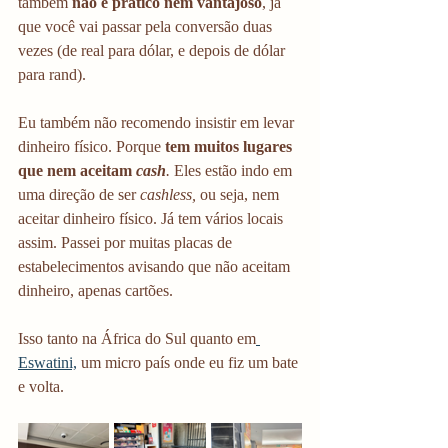
também 
não é prático nem vantajoso
, já 
que você vai passar pela conversão duas 
vezes (de real para dólar, e depois de dólar 
para rand).
Eu também não recomendo insistir em levar 
dinheiro físico. Porque
 tem muitos lugares 
que nem aceitam
 cash
.
 Eles estão indo em 
uma direção de ser 
cashless,
 ou seja, nem 
aceitar dinheiro físico. Já tem vários locais 
assim. Passei por muitas placas de 
estabelecimentos avisando que não aceitam 
dinheiro, apenas cartões. 
Isso tanto na África do Sul quanto em
Eswatini,
 um micro país onde eu fiz um bate 
e volta. 