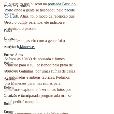
O bugueiro nos buscou na 
pousada Brisa do 
Porto de Galinhas
Porto
 onde a gente se hospedou pelo 
pacote 
São Paulo
do Hurb
. Aliás, foi o moço da recepção que 
pediu o buggy para nós, ele indicou e 
Madri
organizou o passeio.
Praga
Uruguai
Quem fez o passeio com a gente foi o 
bugueiro
 Manesses
. 
América Latina
Buenos Aires
Saímos às 10h30 da pousada e fomos 
Bonito
primeiro para o sul, passando pela praia de 
Porto de Galinhas, por umas ruínas de casas 
Capitólio
abandonadas e antigas fábricas. Pedimos 
Curitiba
pro Manesses parar nas ruínas para 
Bolívia
podermos explorar e fazer umas fotos por 
ali. Não é uma parada programada mas se 
Gramado e Canela
você pedir é tranquilo.
Roma
Europa
Depois entramos na praia de Maracaípe 