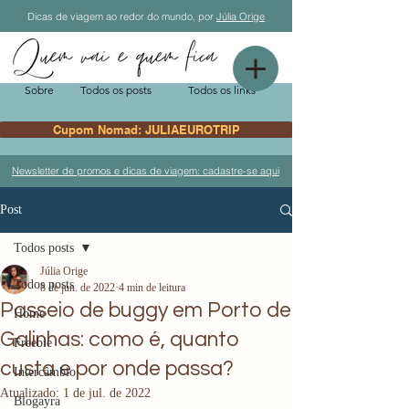
Dicas de viagem ao redor do mundo, por
Júlia Orige
Sobre
Todos os posts
Todos os links
Cupom Nomad: JULIAEUROTRIP
Newsletter de promos e dicas de viagem: cadastre-se aqui
Post
Todos posts
Júlia Orige
Todos posts
8 de jun. de 2022
4 min de leitura
Passeio de buggy em Porto de
Home
Galinhas: como é, quanto
Freebie
custa e por onde passa?
Intercâmbio
Atualizado:
1 de jul. de 2022
Blogayra