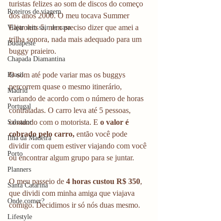
turistas felizes ao som de discos do começo 
Roteiros de viagem
dos anos 2000. O meu tocava Summer 
Eletrohits 5, nem preciso dizer que amei a 
Viajar sem sair de casa
trilha sonora, nada mais adequado para um 
Budapeste
buggy praieiro.
Chapada Diamantina
O som até pode variar mas os buggys 
Brasil
percorrem quase o mesmo itinerário, 
Madrid
variando de acordo com o número de horas 
Portugal
contratadas. O carro leva até 5 pessoas, 
contando com o motorista. E
 o valor é 
Salvador
cobrado pelo carro,
 então você pode 
Ilha da Madeira
dividir com quem estiver viajando com você 
Porto
ou encontrar algum grupo para se juntar.
Planners
O meu passeio de 
4 horas custou R$ 350
, 
Santa Catarina
que dividi com minha amiga que viajava 
Onde comer?
comigo. Decidimos ir só nós duas mesmo.
Lifestyle