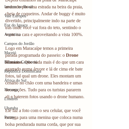
andando por uma estrada na beira da praia, 
Inverno no Brasil
cheia de coqueiros. Andar de buggy é muito 
Vale Europeu
divertido, principalmente indo na parte de 
Foz do Iguaçu
trás onde você vai fora do teto, sentindo o 
vento na cara e aproveitando a vista 100%.
Argentina
Campos do Jordão
Logo em Maracaípe temos a primeira 
Maceió
parada programada do passeio: o 
Drone 
Humano.
 Que nada mais é do que um cara 
Balneário Camboriú
agarrado numa árvore e lá de cima ele bate 
República Dominicana
fotos, tal qual um drone. Eles montam um 
África do Sul
cenário no chão com uma bandeira e umas 
decorações. Tudo para os turistas pararem 
Noruega
ali e baterem fotos usando o drone humano.
Londres
Ubatuba
Ele faz a foto com o seu celular, que você 
entrega para uma menina que coloca numa 
Paraty
bolsa pendurada numa corda, que por sua 