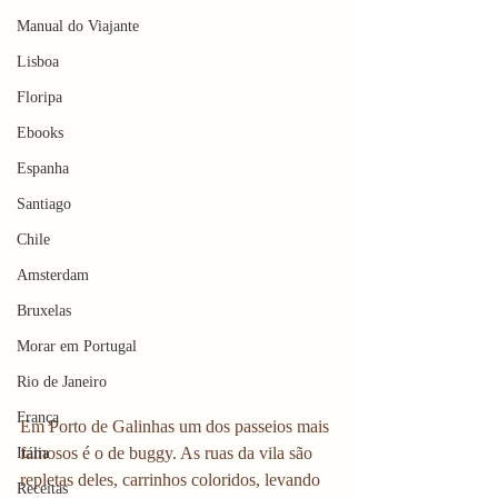
Manual do Viajante
Lisboa
Floripa
Ebooks
Espanha
Santiago
Chile
Amsterdam
Bruxelas
Morar em Portugal
Rio de Janeiro
França
Em Porto de Galinhas um dos passeios mais 
famosos é o de buggy. As ruas da vila são 
Itália
repletas deles, carrinhos coloridos, levando 
Receitas