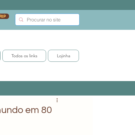
RIP
Todos os links
Lojinha
o mundo em 80