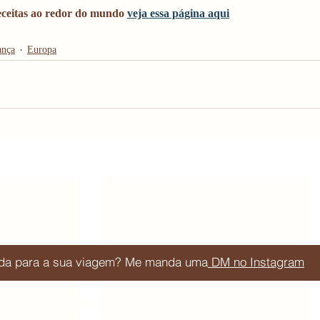
eceitas ao redor do mundo 
veja essa página aqui
ança
Europa
juda para a sua viagem? Me manda uma
DM no Instagram
Blog de viagem por Júlia Orige