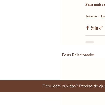
Para mais r
Receitas
Fr
Posts Relacionados
Ficou com dúvidas? Precisa de a
Navegue pelo Quem vai e quem fica | 