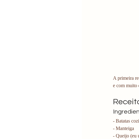
A primeira re
e com muito q
Receita
Ingredie
- Batatas coz
- Manteiga
- Queijo (eu