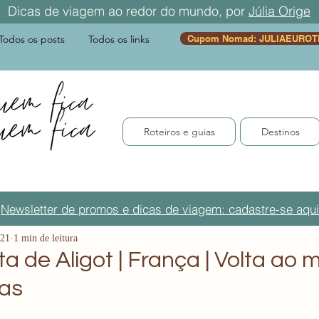
Dicas de viagem ao redor do mundo, por
Júlia Orige
Todos os posts
Todos os links
Cupom Nomad: JULIAEUROT
Roteiros e guias
Destinos
Newsletter de promos e dicas de viagem: cadastre-se aqui
021
1 min de leitura
ta de Aligot | França | Volta a
tas