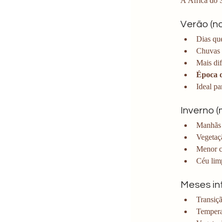
A África do 
Verão (n
Dias qu
Chuvas 
Mais dif
Época d
Ideal p
Inverno (
Manhãs f
Vegetaçã
Menor c
Céu limp
Meses int
Transiçã
Tempera