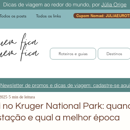
Dicas de viagem ao redor do mundo, por
Júlia Orige
Todos os posts
Todos os links
Cupom Nomad: JULIAEUROT
Roteiros e guias
Destinos
Newsletter de promos e dicas de viagem: cadastre-se aqui
 2025
5 min de leitura
i no Kruger National Park: quand
stação e qual a melhor época