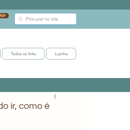
RIP
Todos os links
Lojinha
o ir, como é