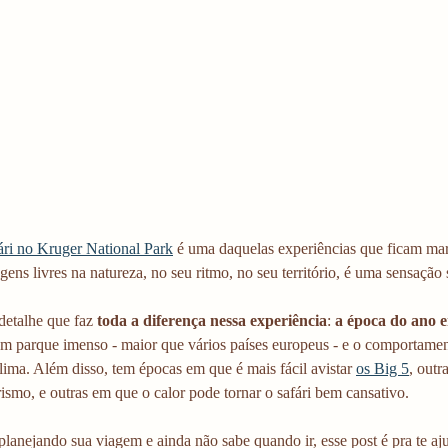
fári no Kruger National Park
 é uma daquelas experiências que ficam marc
gens livres na natureza, no seu ritmo, no seu território, é uma sensação 
etalhe que faz 
toda a diferença nessa experiência
: 
a época do ano 
m parque imenso - maior que vários países europeus - e o comportamen
ima. Além disso, tem épocas em que é mais fácil avistar 
os Big 5
, outr
rismo, e outras em que o calor pode tornar o safári bem cansativo.
planejando sua viagem e ainda não sabe quando ir, esse post é pra te aju