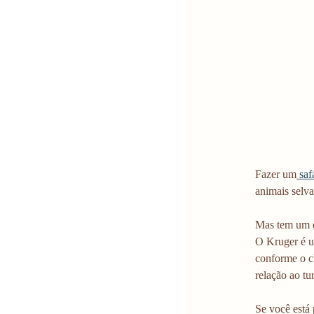
Fazer um
 sa
animais selva
Mas tem um d
O Kruger é u
conforme o cl
relação ao tu
Se você está 