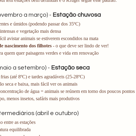
Sul tem estações bem definidas e o Kruger segue esse padrão:
ovembro a março) - 
Estação chuvosa
entes e úmidos (podendo passar dos 35ºC)
intensas e vegetação mais densa
ícil avistar animais se estiverem escondidos na mata
e nascimento dos filhotes
 - o que deve ser lindo de ver!
ara quem quer paisagens verdes e vida em renovação
maio a setembro) - 
Estação seca
rias (até 8ºC) e tardes agradáveis (25-28ºC)
o seca e baixa, mais fácil ver os animais
oncentração de água = animais se reúnem em torno dos poucos pontos
o, menos insetos, safáris mais produtivos
ermediários (abril e outubro)
o entre as estações
tura equilibrada