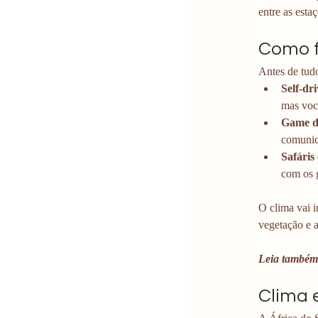
entre as esta
Como f
Antes de tudo
Self-dri
mas você
Game d
comunic
Safáris
com os g
O clima vai i
vegetação e a
Leia também
Clima 