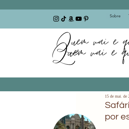
Sobre
15 de mai. de
Safár
por e