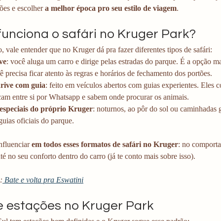
ções e escolher 
a melhor época pro seu estilo de viagem
.
unciona o safári no Kruger Park?
, vale entender que no Kruger dá pra fazer diferentes tipos de safári:
ve
: você aluga um carro e dirige pelas estradas do parque. É a opção ma
 precisa ficar atento às regras e horários de fechamento dos portões. 
rive com guia
: feito em veículos abertos com guias experientes. Eles 
am entre si por Whatsapp e sabem onde procurar os animais.
 especiais do próprio Kruger
: noturnos, ao pôr do sol ou caminhadas g
uias oficiais do parque.
nfluenciar 
em todos esses formatos de safári no Kruger
: no comporta
té no seu conforto dentro do carro (já te conto mais sobre isso).
:
 Bate e volta pra Eswatini
e estações no Kruger Park