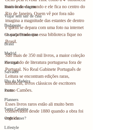
mais linda do mundo e ele fica no centro do 
Roteiros de viagem
Rio de Janeiro. Quem vê por fora não 
Viajar sem sair de casa
imagina a magnitude das estantes de dentro 
Budapeste
e quem se depara com uma foto na internet 
se surpreende que essa biblioteca fique no 
Chapada Diamantina
Brasil.
Brasil
Madrid
São mais de 350 mil livros, a maior coleção 
do mundo de literatura portuguesa fora de 
Portugal
Portugal. No Real Gabinete Português de 
Salvador
Leitura se encontram edições raras, 
Ilha da Madeira
históricas, livros clássicos de escritores 
como Camões.
Porto
Planners
Esses livros raros estão ali muito bem 
Santa Catarina
conservados desde 1880 quando a obra foi 
erguida.
Onde comer?
Lifestyle