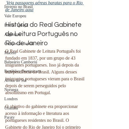
Veja passagens aéreas baratas para o Rio 
Inverno no Brasil
de Janeiro aqui
Vale Europeu
História do Real Gabinete 
Foz do Iguaçu
de Leitura Português no 
Argentina
Rio de Janeiro
Campos do Jordão
O Real Gabinete de Leitura Português foi 
Maceió
fundado em 1837, por um grupo de 43 
Balneário Camboriú
imigrantes portugueses. Isso já depois da 
República Dominicana
independência do Brasil. Alguns desses 
imigrantes portugueses vieram para o Brasil 
África do Sul
depois de serem perseguidos pelo 
Noruega
absolutismo em Portugal.
Londres
O objetivo do gabinete era proporcionar 
Ubatuba
acesso à informação e literatura aos 
Paraty
portugueses residentes no Brasil. O 
Gabinete do Rio de Janeiro foi o primeiro 