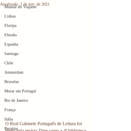
Atualizado:
2 de nov. de 2021
Manual do Viajante
Lisboa
Floripa
Ebooks
Espanha
Santiago
Chile
Amsterdam
Bruxelas
Morar em Portugal
Rio de Janeiro
França
Itália
O Real Gabinete Português de Leitura foi 
Receitas
eleito pela revista Time como a 4ª biblioteca 