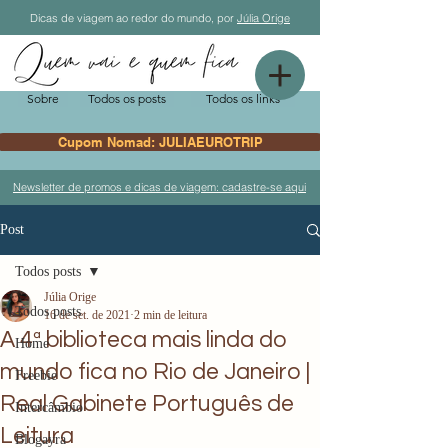
Dicas de viagem ao redor do mundo, por
Júlia Orige
Sobre
Todos os posts
Todos os links
Cupom Nomad: JULIAEUROTRIP
Newsletter de promos e dicas de viagem: cadastre-se aqui
Post
Todos posts
Júlia Orige
Todos posts
16 de set. de 2021
2 min de leitura
A 4ª biblioteca mais linda do
Home
mundo fica no Rio de Janeiro |
Freebie
Real Gabinete Português de
Intercâmbio
Leitura
Blogayra