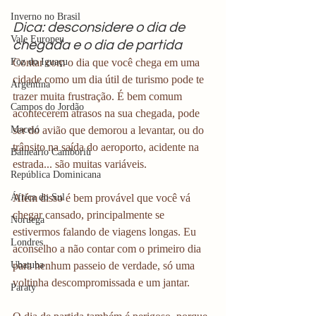
Inverno no Brasil
Dica: desconsidere o dia de 
Vale Europeu
chegada e o dia de partida
Foz do Iguaçu
Contar com o dia que você chega em uma 
cidade como um dia útil de turismo pode te 
Argentina
trazer muita frustração. É bem comum 
Campos do Jordão
acontecerem atrasos na sua chegada, pode 
Maceió
ser do avião que demorou a levantar, ou do 
trânsito na saída do aeroporto, acidente na 
Balneário Camboriú
estrada... são muitas variáveis.
República Dominicana
África do Sul
Além disso é bem provável que você vá 
chegar cansado, principalmente se 
Noruega
estivermos falando de viagens longas. Eu 
Londres
aconselho a não contar com o primeiro dia 
Ubatuba
para nenhum passeio de verdade, só uma 
voltinha descompromissada e um jantar.
Paraty