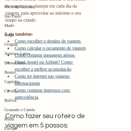
de viagem e se planejar em cada dia da 
Porto de Galinhas
viagem, para aproveitar ao máximo o seu 
São Paulo
tempo na cidade. 
Madri
Leia também:
Praga
Como escolher o destino de viagem 
Uruguai
Como calcular o orçamento de viagem
América Latina
Como comprar passagens aéreas 
Hotel, hostel ou Airbnb? Como 
Buenos Aires
escolher a melhor acomodação
Bonito
Como ter internet nas viagens 
Capitólio
internacionais
Como comprar ingressos com 
Curitiba
antecedência
Bolívia
Gramado e Canela
Como fazer seu roteiro de 
Roma
viagem em 5 passos:
Europa