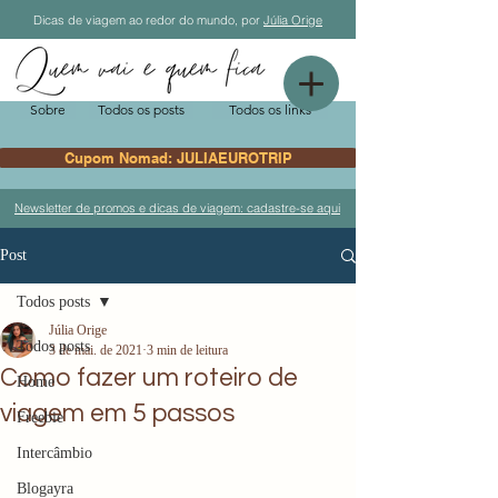
Dicas de viagem ao redor do mundo, por
Júlia Orige
Sobre
Todos os posts
Todos os links
Cupom Nomad: JULIAEUROTRIP
Newsletter de promos e dicas de viagem: cadastre-se aqui
Post
Todos posts
Júlia Orige
Todos posts
3 de mai. de 2021
3 min de leitura
Como fazer um roteiro de
Home
viagem em 5 passos
Freebie
Intercâmbio
Blogayra