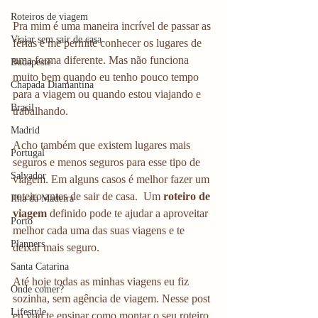
Roteiros de viagem
Pra mim é uma maneira incrível de passar as 
Viajar sem sair de casa
férias e me permite conhecer os lugares de 
uma forma diferente. Mas não funciona 
Budapeste
muito bem quando eu tenho pouco tempo 
Chapada Diamantina
para a viagem ou quando estou viajando e 
Brasil
trabalhando.
Madrid
Acho também que existem lugares mais 
Portugal
seguros e menos seguros para esse tipo de 
Salvador
viagem. Em alguns casos é melhor fazer um 
roteiro antes de sair de casa.  Um
 roteiro de 
Ilha da Madeira
viagem 
definido pode te ajudar a aproveitar 
Porto
melhor cada uma das suas viagens e te 
Planners
deixar mais seguro.
Santa Catarina
Até hoje todas as minhas viagens eu fiz 
Onde comer?
sozinha, sem agência de viagem. Nesse post 
Lifestyle
eu vou te ensinar como montar o seu roteiro 