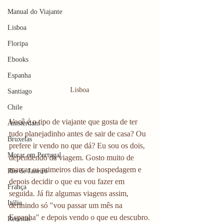
Manual do Viajante
Lisboa
Floripa
Ebooks
Espanha
Lisboa
Santiago
Chile
Você é o tipo de viajante que gosta de ter 
Amsterdam
tudo planejadinho antes de sair de casa? Ou 
Bruxelas
prefere ir vendo no que dá? Eu sou os dois, 
Morar em Portugal
dependendo da viagem. Gosto muito de 
marcar os primeiros dias de hospedagem e 
Rio de Janeiro
depois decidir o que eu vou fazer em 
França
seguida. Já fiz algumas viagens assim, 
Itália
definindo só "vou passar um mês na 
Espanha" e depois vendo o que eu descubro.
Receitas