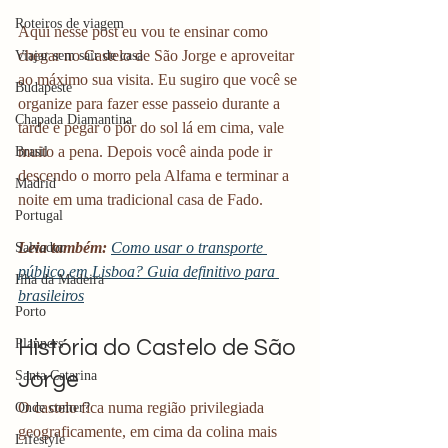
Roteiros de viagem
Aqui nesse post eu vou te ensinar como 
chegar no Castelo de São Jorge e aproveitar 
Viajar sem sair de casa
ao máximo sua visita. Eu sugiro que você se 
Budapeste
organize para fazer esse passeio durante a 
Chapada Diamantina
tarde e pegar o pôr do sol lá em cima, vale 
muito a pena. Depois você ainda pode ir 
Brasil
descendo o morro pela Alfama e terminar a 
Madrid
noite em uma tradicional casa de Fado.
Portugal
Leia também:
Como usar o transporte 
Salvador
público em Lisboa? Guia definitivo para 
Ilha da Madeira
brasileiros
Porto
História do Castelo de São 
Planners
Jorge
Santa Catarina
O castelo fica numa região privilegiada 
Onde comer?
geograficamente, em cima da colina mais 
Lifestyle