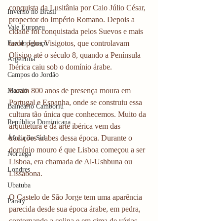
conquista da Lusitânia por Caio Júlio César, 
Inverno no Brasil
propector do Império Romano. Depois a 
Vale Europeu
cidade foi conquistada pelos Suevos e mais 
tarde pelos Visigotos, que controlavam 
Foz do Iguaçu
Olisipo até o século 8, quando a Península 
Argentina
Ibérica caiu sob o domínio árabe.
Campos do Jordão
Foram 800 anos de presença moura em 
Maceió
Portugal e Espanha, onde se construiu essa 
Balneário Camboriú
cultura tão única que conhecemos. Muito da 
República Dominicana
arquitetura e da arte ibérica vem das 
tradições árabes dessa época. Durante o 
África do Sul
domínio mouro é que Lisboa começou a ser 
Noruega
Lisboa, era chamada de Al-Ushbuna ou 
Londres
Lissabona.
Ubatuba
O Castelo de São Jorge tem uma aparência 
Paraty
parecida desde sua época árabe, em pedra, 
contornando a colina e em cima de várias 