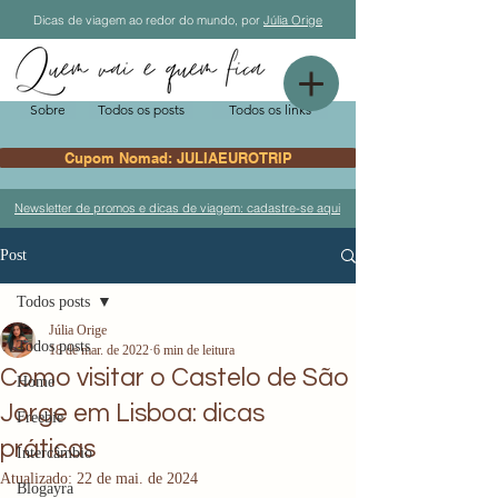
Dicas de viagem ao redor do mundo, por
Júlia Orige
Sobre
Todos os posts
Todos os links
Cupom Nomad: JULIAEUROTRIP
Newsletter de promos e dicas de viagem: cadastre-se aqui
Post
Todos posts
Júlia Orige
Todos posts
18 de mar. de 2022
6 min de leitura
Como visitar o Castelo de São
Home
Jorge em Lisboa: dicas
Freebie
práticas
Intercâmbio
Atualizado:
22 de mai. de 2024
Blogayra