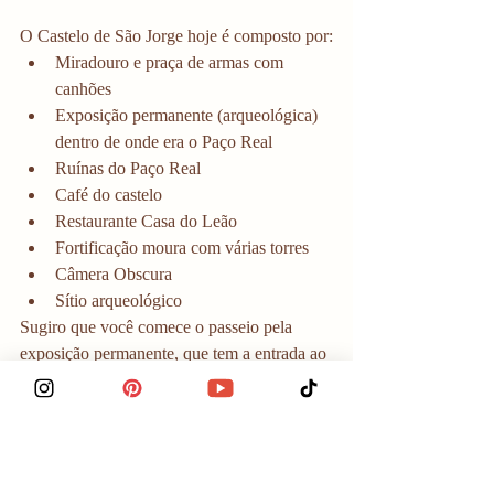
O Castelo de São Jorge hoje é composto por:
Miradouro e praça de armas com 
canhões
Exposição permanente (arqueológica) 
dentro de onde era o Paço Real
Ruínas do Paço Real
Café do castelo
Restaurante Casa do Leão
Fortificação moura com várias torres 
Câmera Obscura
Sítio arqueológico
Sugiro que você comece o passeio pela 
exposição permanente, que tem a entrada ao 
lado do Café. Esse café é bem ruim, aliás, 
só pra avisar. A exposição é dentro de uma 
parte coberta, onde era parte do antigo Paço 
Real, residência dos reis.