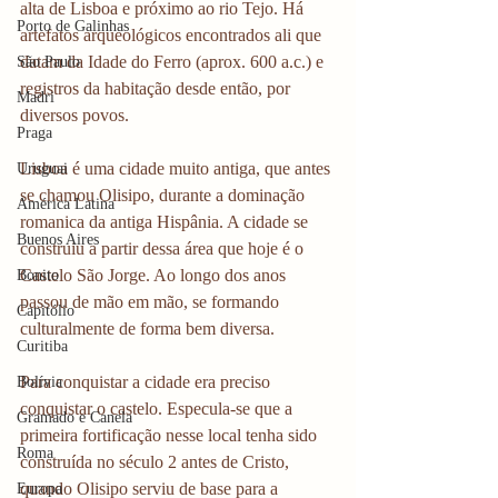
alta de Lisboa e próximo ao rio Tejo. Há 
Porto de Galinhas
artefatos arqueológicos encontrados ali que 
datam da Idade do Ferro (aprox. 600 a.c.) e 
São Paulo
registros da habitação desde então, por 
Madri
diversos povos.
Praga
Lisboa é uma cidade muito antiga, que antes 
Uruguai
se chamou Olisipo, durante a dominação 
América Latina
romanica da antiga Hispânia. A cidade se 
Buenos Aires
construiu a partir dessa área que hoje é o 
Castelo São Jorge. Ao longo dos anos 
Bonito
passou de mão em mão, se formando 
Capitólio
culturalmente de forma bem diversa. 
Curitiba
Para conquistar a cidade era preciso 
Bolívia
conquistar o castelo. Especula-se que a 
Gramado e Canela
primeira fortificação nesse local tenha sido 
Roma
construída no século 2 antes de Cristo, 
quando Olisipo serviu de base para a 
Europa