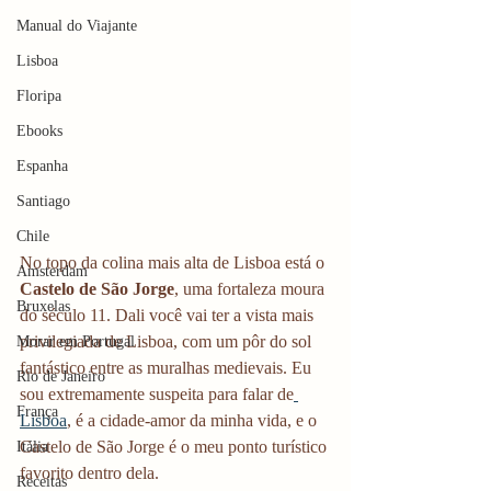
Manual do Viajante
Lisboa
Floripa
Ebooks
Espanha
Santiago
Chile
No topo da colina mais alta de Lisboa está o 
Amsterdam
Castelo de São Jorge
, uma fortaleza moura 
Bruxelas
do século 11. Dali você vai ter a vista mais 
privilegiada de Lisboa, com um pôr do sol 
Morar em Portugal
fantástico entre as muralhas medievais. Eu 
Rio de Janeiro
sou extremamente suspeita para falar de
França
Lisboa
, é a cidade-amor da minha vida, e o 
Castelo de São Jorge é o meu ponto turístico 
Itália
favorito dentro dela.
Receitas