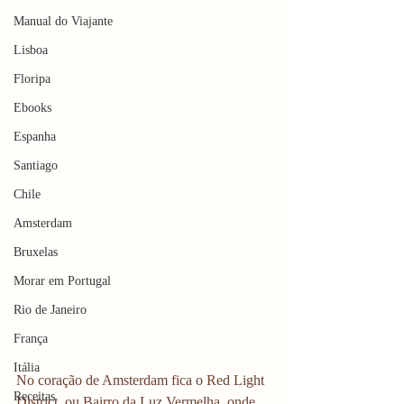
Manual do Viajante
Lisboa
Floripa
Ebooks
Espanha
Santiago
Chile
Amsterdam
Bruxelas
Morar em Portugal
Rio de Janeiro
França
Itália
No coração de Amsterdam fica o Red Light 
Receitas
District, ou Bairro da Luz Vermelha, onde 