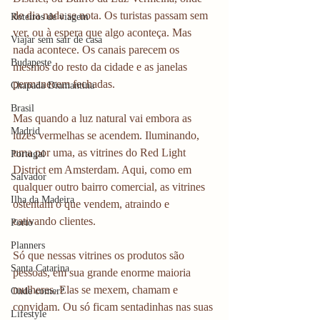
de dia nada se nota. Os turistas passam sem 
Roteiros de viagem
ver, ou à espera que algo aconteça. Mas 
Viajar sem sair de casa
nada acontece. Os canais parecem os 
Budapeste
mesmos do resto da cidade e as janelas 
permanecem fechadas. 
Chapada Diamantina
Brasil
Mas quando a luz natural vai embora as 
Madrid
luzes vermelhas se acendem. Iluminando, 
uma por uma, as vitrines do Red Light 
Portugal
District em Amsterdam. Aqui, como em 
Salvador
qualquer outro bairro comercial, as vitrines 
Ilha da Madeira
ostentam o que vendem, atraindo e 
cativando clientes. 
Porto
Planners
Só que nessas vitrines os produtos são 
Santa Catarina
pessoas, em sua grande enorme maioria 
mulheres. Elas se mexem, chamam e 
Onde comer?
convidam. Ou só ficam sentadinhas nas suas 
Lifestyle