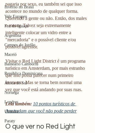
pagaria por sexo, eu também sei que isso 
Inverno no Brasil
acontece no mundo de qualquer forma. 
Vale Europeu
Querendo a gente ou não. Então, dos males 
o menor. Talvez seja extremamente 
Foz do Iguaçu
inteligente colocar um vidro entre a 
Argentina
"mercadoria" e o possível cliente e/ou 
Campos do Jordão
possível agressor. 
Maceió
Visitar o Red Light District é um programa 
Balneário Camboriú
turístico em Amsterdam, por mais estranho 
República Dominicana
que isso possa parecer num primeiro 
momento. Mas se torna bem normal uma 
África do Sul
vez que você está andando por suas ruas. 
Noruega
Londres
Leia também:
10 pontos turísticos de 
Amsterdam que você não pode perder
Ubatuba
Paraty
O que ver no Red Light 