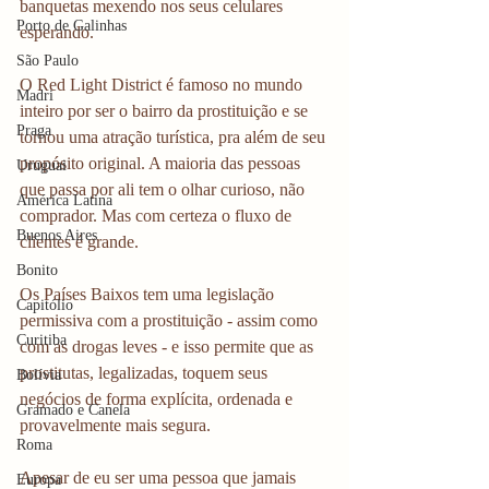
banquetas mexendo nos seus celulares 
Porto de Galinhas
esperando. 
São Paulo
O Red Light District é famoso no mundo 
Madri
inteiro por ser o bairro da prostituição e se 
Praga
tornou uma atração turística, pra além de seu 
propósito original. A maioria das pessoas 
Uruguai
que passa por ali tem o olhar curioso, não 
América Latina
comprador. Mas com certeza o fluxo de 
Buenos Aires
clientes é grande.
Bonito
Os Países Baixos tem uma legislação 
Capitólio
permissiva com a prostituição - assim como 
Curitiba
com as drogas leves - e isso permite que as 
prostitutas, legalizadas, toquem seus 
Bolívia
negócios de forma explícita, ordenada e 
Gramado e Canela
provavelmente mais segura. 
Roma
Apesar de eu ser uma pessoa que jamais 
Europa