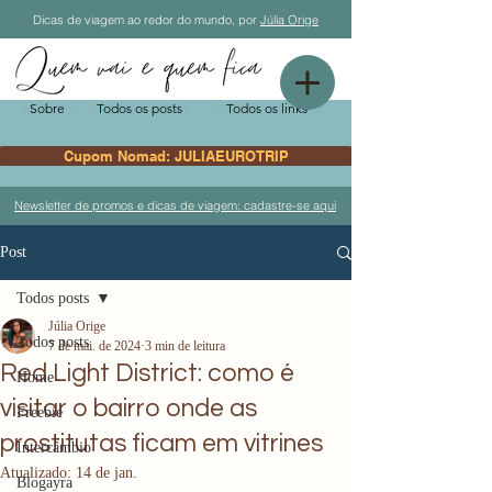
Dicas de viagem ao redor do mundo, por
Júlia Orige
Sobre
Todos os posts
Todos os links
Cupom Nomad: JULIAEUROTRIP
Newsletter de promos e dicas de viagem: cadastre-se aqui
Post
Todos posts
Júlia Orige
Todos posts
7 de mai. de 2024
3 min de leitura
Red Light District: como é
Home
visitar o bairro onde as
Freebie
prostitutas ficam em vitrines
Intercâmbio
Atualizado:
14 de jan.
Blogayra