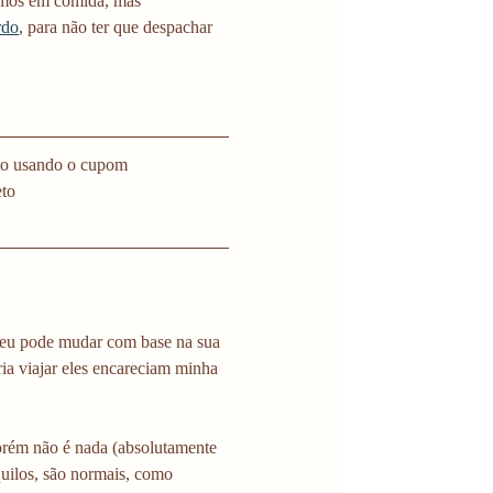
amos em comida, mas 
rdo
, para não ter que despachar 
o usando o cupom 
eto
seu pode mudar com base na sua 
ia viajar eles encareciam minha 
 porém não é nada (absolutamente 
uilos, são normais, como 