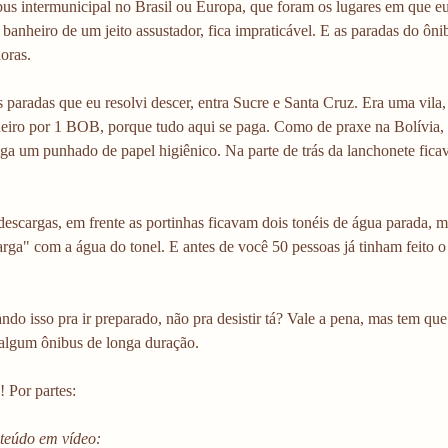
us intermunicipal no Brasil ou Europa, que foram os lugares em que eu 
 banheiro de um jeito assustador, fica impraticável. E as paradas do ôni
oras.
 paradas que eu resolvi descer, entra Sucre e Santa Cruz. Era uma vil
heiro por 1 BOB, porque tudo aqui se paga. Como de praxe na Bolívia, 
ega um punhado de papel higiênico. Na parte de trás da lanchonete fica
escargas, em frente as portinhas ficavam dois tonéis de água parada, 
arga" com a água do tonel. E antes de você 50 pessoas já tinham feito
ando isso pra ir preparado, não pra desistir tá? Vale a pena, mas tem qu
 algum ônibus de longa duração.
 Por partes:
nteúdo em vídeo: