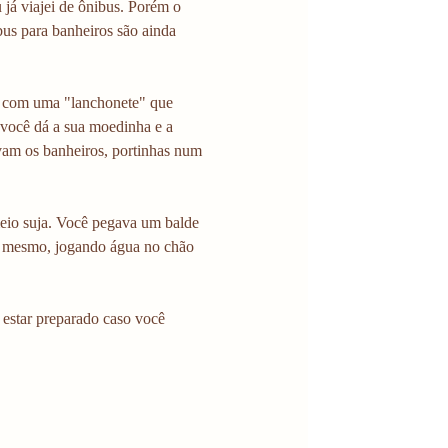
já viajei de ônibus. Porém o 
bus para banheiros são ainda 
a, com uma "lanchonete" que 
você dá a sua moedinha e a 
vam os banheiros, portinhas num 
meio suja. Você pegava um balde 
 o mesmo, jogando água no chão 
e estar preparado caso você 