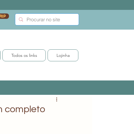
RIP
Todos os links
Lojinha
m completo