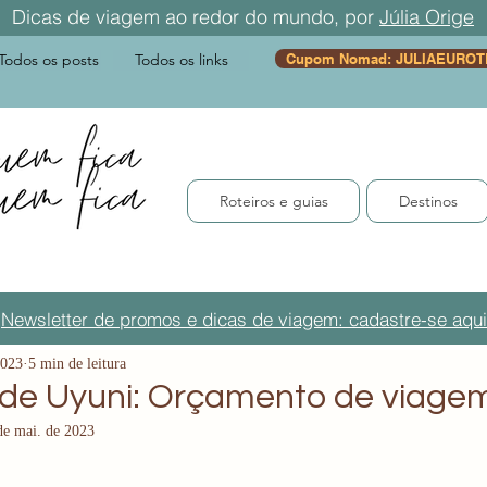
Dicas de viagem ao redor do mundo, por
Júlia Orige
Todos os posts
Todos os links
Cupom Nomad: JULIAEUROT
Roteiros e guias
Destinos
Newsletter de promos e dicas de viagem: cadastre-se aqui
2023
5 min de leitura
 de Uyuni: Orçamento de viage
de mai. de 2023