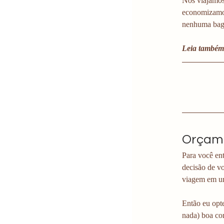
Nós viajamos
economizamos
nenhuma bagag
Leia também
Orçame
Para você en
decisão de vo
viagem em un
Então eu opte
nada) boa co