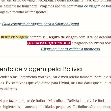
 em um estilo de viagem econômica quase mochileira. Não economiz
 bastante no transporte. Viajamos apenas com 
malas de viagem de bo
em e facilitar os transportes.
: 
Guia completo de viagem para o Salar de Uyuni
#DicasdeViagem
: compre seu 
seguro de viagem
 com 10% de descont
QUEMVAIEQUEMFICA
 e pagando no Pix ou bol
Clique aqui para validar a promoção
nto de viagem pela Bolívia
tender o meu orçamento vou explicar o meu roteiro também, porque o 
os. Existem voos que vão direto para Uyuni, mas nas datas que eu quer
s mil reais.
i por fazer o trajeto de ônibus. Mas olha, a Bolívia é incrível e linda,
m higiene e saneamento em cidades pequenas. Os ônibus são bem tranq