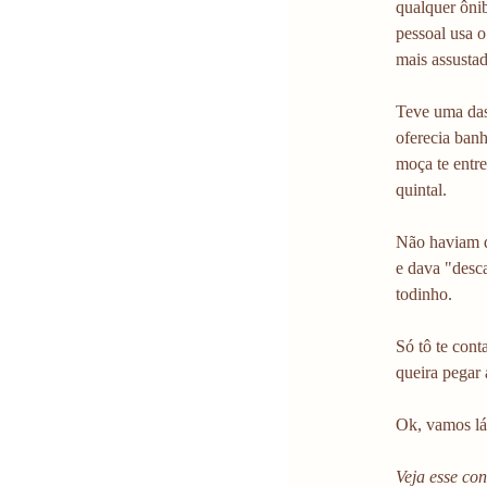
qualquer ônib
pessoal usa o
mais assustad
Teve uma das
oferecia ban
moça te entr
quintal.
Não haviam d
e dava "desc
todinho.
Só tô te cont
queira pegar
Ok, vamos lá!
Veja esse co