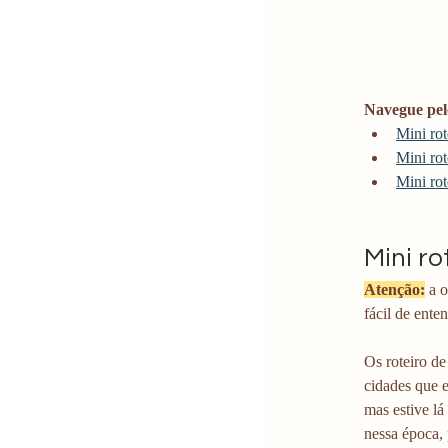
Navegue pel
Mini rot
Mini rot
Mini rot
Mini ro
Atenção:
 a 
fácil de enten
Os roteiro de
cidades que 
mas estive l
nessa época, 