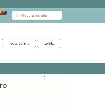
RIP
Todos os links
Lojinha
iro