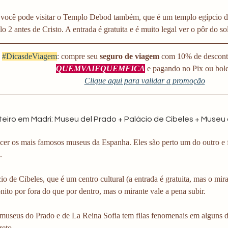
o você pode visitar o Templo Debod também, que é um templo egípcio d
lo 2 antes de Cristo. A entrada é gratuita e é muito legal ver o pôr do sol
#DicasdeViagem
: compre seu 
seguro de viagem
 com 10% de descont
QUEMVAIEQUEMFICA
 e pagando no Pix ou bol
Clique aqui para validar a promoção
inteiro em Madri: Museu del Prado + Palácio de Cibeles + Museu 
cer os mais famosos museus da Espanha. Eles são perto um do outro e
.
cio de Cibeles, que é um centro cultural (a entrada é gratuita, mas o mir
nito por fora do que por dentro, mas o mirante vale a pena subir. 
 museus do Prado e de La Reina Sofia tem filas fenomenais em alguns d
reto. 