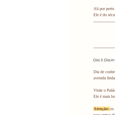
Ali por pert
Ele é do sécu
Dia 3: Dia 
Dia de conhe
avenida linda
Visite o Palá
Ele é mais bo
Atenção: 
os
para entrar di