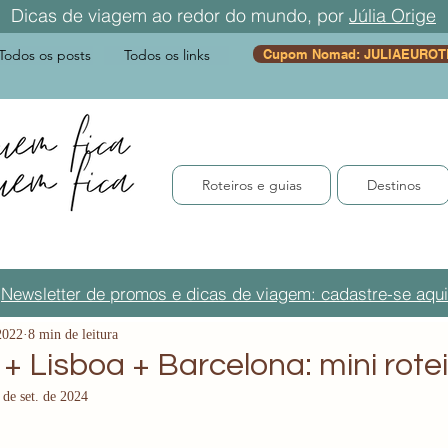
Dicas de viagem ao redor do mundo, por
Júlia Orige
Todos os posts
Todos os links
Cupom Nomad: JULIAEUROT
Roteiros e guias
Destinos
Newsletter de promos e dicas de viagem: cadastre-se aqui
2022
8 min de leitura
 + Lisboa + Barcelona: mini rote
 de set. de 2024