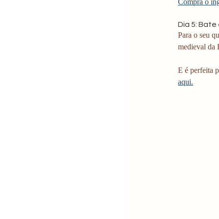
Compra o ing
Dia 5: Bate
Para o seu qu
medieval da E
E é perfeita
aqui.