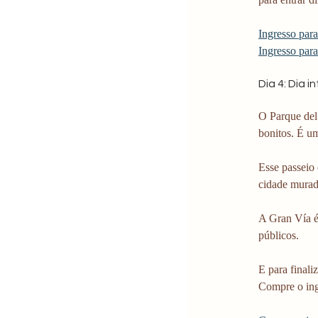
Ingresso par
Ingresso par
Dia 4: Dia 
O Parque del 
bonitos. É um
Esse passeio 
cidade murad
A Gran Vía é
públicos.
E para final
Compre o ing