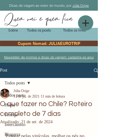
Dicas de viagem ao redor do mundo, por
Júlia Orige
Sobre
Todos os posts
Todos os links
Cupom Nomad: JULIAEUROTRIP
Newsletter de promos e dicas de viagem: cadastre-se aqui
Post
Todos posts
Júlia Orige
Todos posts
13 de jul. de 2021
11 min de leitura
O que fazer no Chile? Roteiro
Home
completo de 7 dias
Freebie
Atualizado:
21 de set. de 2024
Intercâmbio
Blogayra
Passear pelas vinícolas, molhar os pés no 