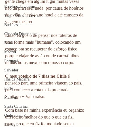
gente chega em algum lugar muitas vezes 
Roteiros de viagem
não dá pra fazer nada, por causa de horários 
de avião, check-in no hotel e até cansaço da 
Viajar sem sair de casa
viagem mesmo.
Budapeste
Chapada Diamantina
Então eu gosto de pensar nos roteiros de 
uma forma mais "humana", colocando um 
Brasil
espaço pra se recuperar do esforço físico, 
Madrid
porque viajar de avião ou de carro/ônibus 
Portugal
muitas horas mexe com o nosso corpo.
Salvador
O meu 
roteiro de 7 dias no Chile 
é 
Ilha da Madeira
pensado para uma primeira viagem ao país, 
Porto
para conhecer a rota mais procurada: 
Santiago + Valparaíso.
Planners
Santa Catarina
Com base na minha experiência eu organizo 
Onde comer?
um roteiro melhor do que o que eu fiz, 
porque o que eu fiz foi montado sem a 
Lifestyle