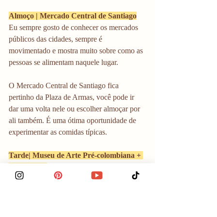
Almoço | Mercado Central de Santiago
Eu sempre gosto de conhecer os mercados 
públicos das cidades, sempre é 
movimentado e mostra muito sobre como as 
pessoas se alimentam naquele lugar.
O Mercado Central de Santiago fica 
pertinho da Plaza de Armas, você pode ir 
dar uma volta nele ou escolher almoçar por 
ali também. É uma ótima oportunidade de 
experimentar as comidas típicas. 
Tarde| Museu de Arte Pré-colombiana + 
La Moneda
Depois do almoço vá conhecer o 
Museu de 
Arte Pré-colombiana
 (ou precolombino). 
Esse é o museu de arqueologia mais 
importante do Chile, com múmias chilenas 