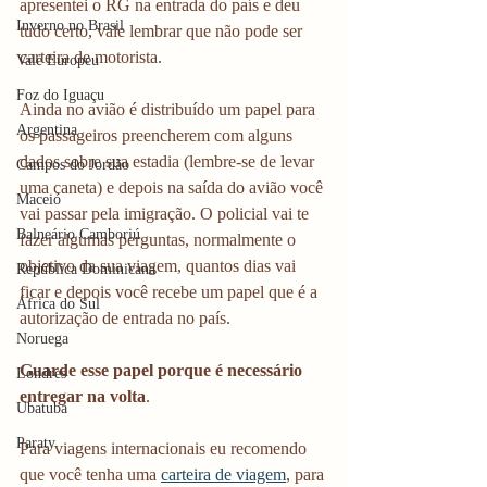
apresentei o RG na entrada do país e deu 
Inverno no Brasil
tudo certo, vale lembrar que não pode ser 
carteira de motorista.
Vale Europeu
Foz do Iguaçu
Ainda no avião é distribuído um papel para 
Argentina
os passageiros preencherem com alguns 
dados sobre sua estadia (lembre-se de levar 
Campos do Jordão
uma caneta) e depois na saída do avião você 
Maceió
vai passar pela imigração. O policial vai te 
Balneário Camboriú
fazer algumas perguntas, normalmente o 
objetivo da sua viagem, quantos dias vai 
República Dominicana
ficar e depois você recebe um papel que é a 
África do Sul
autorização de entrada no país.
Noruega
Guarde esse papel porque é necessário 
Londres
entregar na volta
. 
Ubatuba
Paraty
Para viagens internacionais eu recomendo 
que você tenha uma 
carteira de viagem
, para 