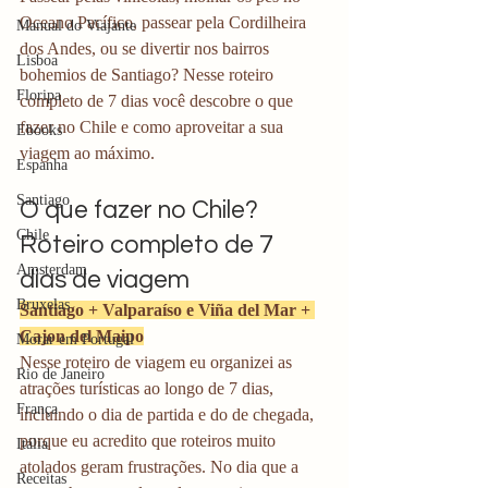
Oceano Pacífico, passear pela Cordilheira 
Manual do Viajante
dos Andes, ou se divertir nos bairros 
Lisboa
bohemios de Santiago? Nesse roteiro 
Floripa
completo de 7 dias você descobre o que 
fazer no Chile e como aproveitar a sua 
Ebooks
viagem ao máximo. 
Espanha
Santiago
O que fazer no Chile? 
Chile
Roteiro completo de 7 
Amsterdam
dias de viagem
Bruxelas
Santiago + Valparaíso e Viña del Mar + 
Cajon del Maipo
Morar em Portugal
Nesse roteiro de viagem eu organizei as 
Rio de Janeiro
atrações turísticas ao longo de 7 dias, 
França
incluindo o dia de partida e do de chegada, 
porque eu acredito que roteiros muito 
Itália
atolados geram frustrações. No dia que a 
Receitas