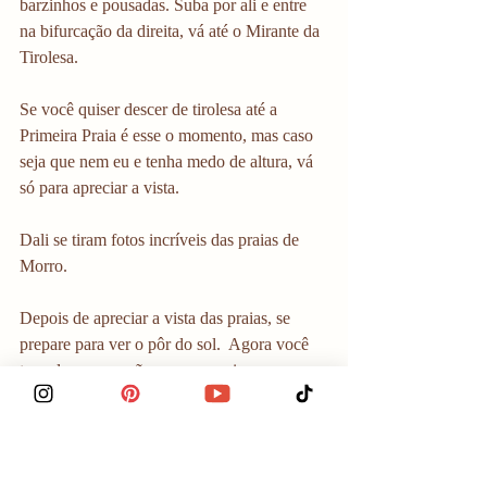
barzinhos e pousadas. Suba por ali e entre 
na bifurcação da direita, vá até o Mirante da 
Tirolesa.
Se você quiser descer de tirolesa até a 
Primeira Praia é esse o momento, mas caso 
seja que nem eu e tenha medo de altura, vá 
só para apreciar a vista.
Dali se tiram fotos incríveis das praias de 
Morro.
Depois de apreciar a vista das praias, se 
prepare para ver o pôr do sol.  Agora você 
tem algumas opções para apreciar esse 
espetáculo: o Mirante do Farol, que é uma 
pedra com uma vista linda e gratuita, a Toca 
do Morcego que é um bar com entrada paga 
e o bar da Pousada Passargada que só paga 