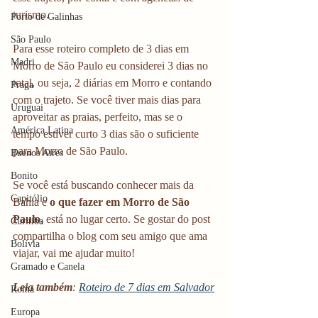
turismo.
Porto de Galinhas
São Paulo
Para esse roteiro completo de 3 dias em 
Madri
Morro de São Paulo eu considerei 3 dias no 
total, ou seja, 2 diárias em Morro e contando 
Praga
com o trajeto. Se você tiver mais dias para 
Uruguai
aproveitar as praias, perfeito, mas se o 
América Latina
tempo estiver curto 3 dias são o suficiente 
para Morro de São Paulo.
Buenos Aires
Bonito
Se você está buscando conhecer mais da 
Capitólio
Bahia e
 o que fazer em Morro de São 
Paulo,
 está no lugar certo. Se gostar do post 
Curitiba
compartilha o blog com seu amigo que ama 
Bolívia
viajar, vai me ajudar muito!
Gramado e Canela
Leia também
: 
Roteiro de 7 dias em Salvador
Roma
Europa