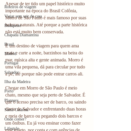
Apesar de ter tido um papel histórico muito 
Roteiros de viagem
importante na época do Brasil Colônia, 
Viajar sem sair de casa
Morro de São Paulo é mais famoso por suas 
belezas naturais. Até porque a parte histórica 
Budapeste
não está muito bem conservada.
Chapada Diamantina
Brasil
É um destino de viagem para quem ama 
praia e curte a noite, barzinhos na beira do 
Madrid
mar, música alta e gente animada. Morro é 
Portugal
uma vila pequena, dá para circular por tudo 
Salvador
a pé, até porque não pode entrar carros ali.
Ilha da Madeira
Chegar em Morro de São Paulo é meio 
Porto
chato, mesmo que seja perto de Salvador. É 
Planners
que o acesso precisa ser de barco, ou saindo 
direto de Salvador e enfrentando duas horas 
Santa Catarina
e meia de barco ou pegando dois barcos e 
Onde comer?
um ônibus. Eu já vou ensinar como fazer 
Lifestyle
esse trajeto, por conta e com agências de 