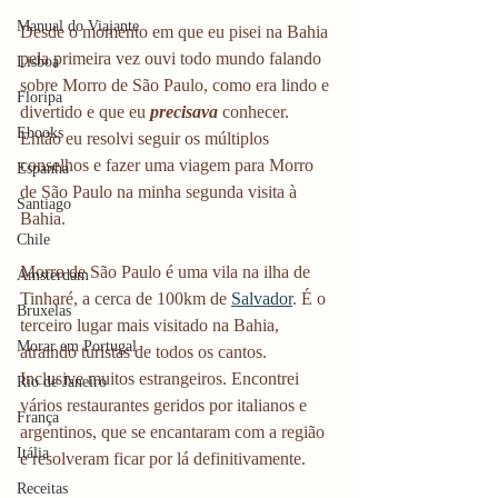
Manual do Viajante
Desde o momento em que eu pisei na Bahia 
pela primeira vez ouvi todo mundo falando 
Lisboa
sobre Morro de São Paulo, como era lindo e 
Floripa
divertido e que eu 
precisava
 conhecer. 
Ebooks
Então eu resolvi seguir os múltiplos 
conselhos e fazer uma viagem para Morro 
Espanha
de São Paulo na minha segunda visita à 
Santiago
Bahia.
Chile
Morro de São Paulo é uma vila na ilha de 
Amsterdam
Tinharé, a cerca de 100km de 
Salvador
. É o 
Bruxelas
terceiro lugar mais visitado na Bahia, 
Morar em Portugal
atraindo turistas de todos os cantos. 
Inclusive muitos estrangeiros. Encontrei 
Rio de Janeiro
vários restaurantes geridos por italianos e 
França
argentinos, que se encantaram com a região 
Itália
e resolveram ficar por lá definitivamente.
Receitas