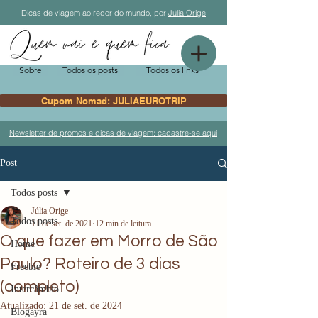
Dicas de viagem ao redor do mundo, por
Júlia Orige
Sobre
Todos os posts
Todos os links
Cupom Nomad: JULIAEUROTRIP
Newsletter de promos e dicas de viagem: cadastre-se aqui
Post
Todos posts
Júlia Orige
Todos posts
11 de set. de 2021
12 min de leitura
O que fazer em Morro de São
Home
Paulo? Roteiro de 3 dias
Freebie
(completo)
Intercâmbio
Atualizado:
21 de set. de 2024
Blogayra