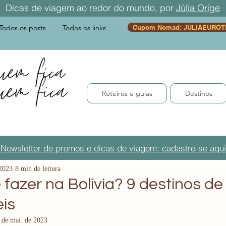
Dicas de viagem ao redor do mundo, por
Júlia Orige
Todos os posts
Todos os links
Cupom Nomad: JULIAEUROT
Roteiros e guias
Destinos
Newsletter de promos e dicas de viagem: cadastre-se aqui
 2023
8 min de leitura
 fazer na Bolívia? 9 destinos d
eis
 de mai. de 2023