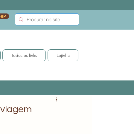
RIP
Todos os links
Lojinha
e viagem