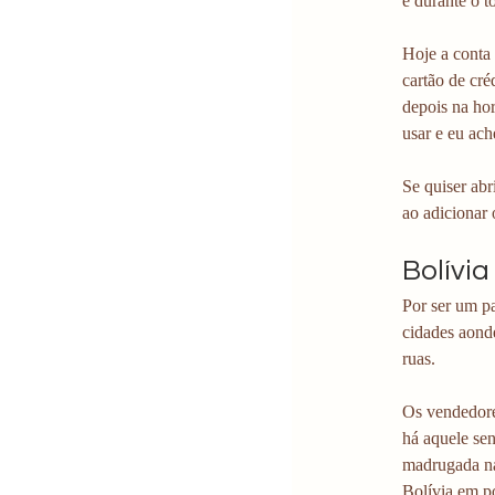
e durante o t
Hoje a conta
cartão de cré
depois na hor
usar e eu ac
Se quiser ab
ao adicionar 
Bolívi
Por ser um pa
cidades aonde
ruas.
Os vendedore
há aquele sen
madrugada na 
Bolívia em p