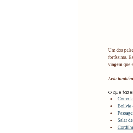
Um dos paíse
fortíssima. 
viagem
 que 
Leia também
O que fazer
Como le
Bolívia 
Passagen
Salar d
Cordilh