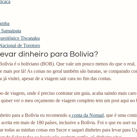
ticaca
amba
e Samaipata
rqueológico Tiwanaku
Nacional de Torotoro
evar dinheiro para Bolívia?
olívia é o boliviano (BOB). Que vale um pouco menos do que o real, is
e mais por lá! As coisas no geral também são baratas, se comparado co
u já visitei, apesar de a viagem sair cara no fim das contas.
po de viagem, onde é preciso contratar um guia, acaba saindo mais caro
e quiser ver o meu orçamento de viagem completo tem um post aqui no b
nheiro para a Bolívia eu recomendo a
 conta da Nomad
, que é uma cont
aceita em mais de 180 países, inclusive a Bolívia. Foi o que eu usei na
ar todas as minhas coisas em Sucre e saquei dinheiro para levar para U