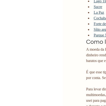
Lago Ti
Sucre
La Paz
Cochab
Forte d
Sítio a
Parque 
Como l
A moeda da B
dinheiro rend
baratos que e
É que esse ti
por conta. S
Para levar di
multimoedas, 
usei para pag