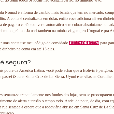
our do Salar todos os locais não aceitam cartão, só dinheiro vivo.
 da Nomad é a forma de câmbio mais barata que tem no mercado, comp
dito. A conta é centralizada em dólar, então você adiciona ali seu dinhei
a de pagar o cartão converte automático sem cobrar absolutamente nada
hei muito prático. Já usei também na minha viagem pro Uruguai e pra Ar
rir uma conta use meu código de convidado 
JULIAORIGE20
 para gan
o dinheiro na conta em até 15 dias. 
a é segura?
ís pobre da América Latina, você pode achar que a Bolívia é perigosa, 
 passei (Sucre, Santa Cruz de La Sierra, Uyuni e as vilas na Cordilheir
s sentam-se tranquilamente nos fundos das lojas, sem se preocuparem 
timento de alerta e tensão o tempo todo. Andei de noite, de dia, com e
rua sentada à espera que a rodoviária abrisse em Santa Cruz de La Sier
opulação.